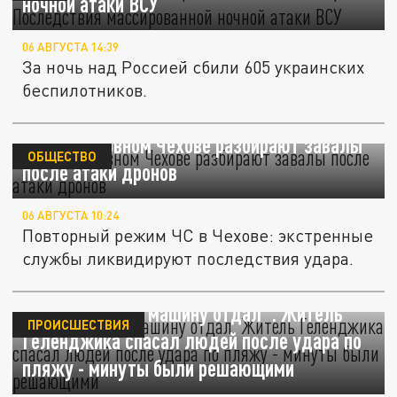
ночной атаки ВСУ
06 АВГУСТА 14:39
За ночь над Россией сбили 605 украинских
беспилотников.
В подмосковном Чехове разбирают завалы
ОБЩЕСТВО
после атаки дронов
06 АВГУСТА 10:24
Повторный режим ЧС в Чехове: экстренные
службы ликвидируют последствия удара.
"Сам не мог, но машину отдал". Житель
ПРОИСШЕСТВИЯ
Геленджика спасал людей после удара по
пляжу - минуты были решающими