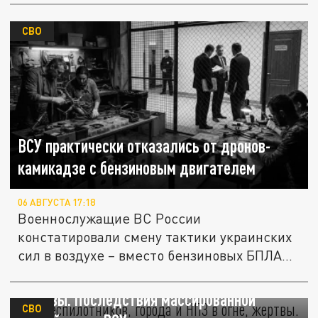
СВО
ВСУ практически отказались от дронов-
камикадзе с бензиновым двигателем
06 АВГУСТА 17:18
Военнослужащие ВС России
констатировали смену тактики украинских
сил в воздухе – вместо бензиновых БПЛА
всё...
605 беспилотников, города и НПЗ в огне,
жертвы. Последствия массированной
СВО