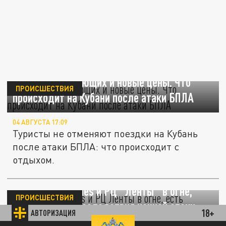
4,5 млн отдыхающих и новые цены. Что
ПРОИСШЕСТВИЯ
происходит на Кубани после атаки БПЛА
04 АВГУСТА 17:09
Туристы не отменяют поездки на Кубань
после атаки БПЛА: что происходит с
отдыхом.
Склад Wildberries и РЦ "Ленты" в огне,
ПРОИСШЕСТВИЯ
есть жертвы. Последствия ночной атаки
18+
АВТОРИЗАЦИЯ
БПЛА над Ленобластью