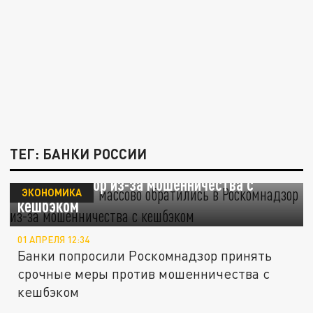
ТЕГ: БАНКИ РОССИИ
Банки России массово обратились в
Роскомнадзор из-за мошенничества с
ЭКОНОМИКА
кешбэком
01 АПРЕЛЯ 12:34
Банки попросили Роскомнадзор принять
срочные меры против мошенничества с
кешбэком