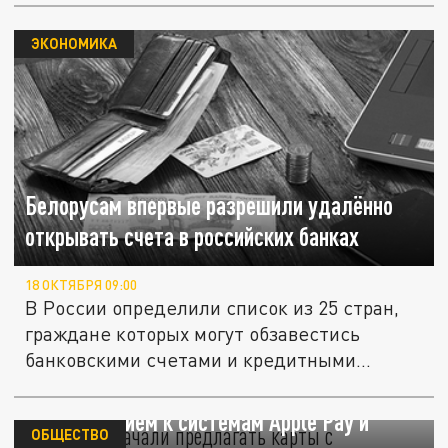
ЭКОНОМИКА
Белорусам впервые разрешили удалённо
открывать счета в российских банках
18 ОКТЯБРЯ 09:00
В России определили список из 25 стран,
граждане которых могут обзавестись
банковскими счетами и кредитными...
Аферисты начали предлагать карты с
подключением к системам Apple Pay и
ОБЩЕСТВО