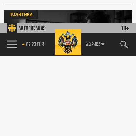
ПОЛИТИКА
18+
АВТОРИЗАЦИЯ
85.64 BRENT
АФРИКА
Сладков: новой мобилизации не будет,
армия набирает специалистов по дронам
23 ДЕКАБРЯ 13:00
Военный корреспондент Александр
Сладков заявил, что в России не
планируется новая волна мобилизации. По
его...
ОБЩЕСТВО