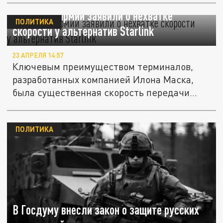
В русской армии заявили о нехватке
ПОЛИТИКА
скорости у альтернатив Starlink
23 АПРЕЛЯ 14:57
Ключевым преимуществом терминалов,
разработанных компанией Илона Маска,
была существенная скорость передачи...
ПОЛИТИКА
В Госдуму внесли закон о защите русских