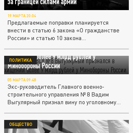
за границей силами армии
19 МАРТА 20:04
Предлагаемые поправки планируется
внести в статью 6 закона «О гражданстве
России» и статью 10 закона...
Экс-глава ГВСУ №8 Выгулярный признался
в хищении более 9 млрд рублей у
ПОЛИТИКА
Минобороны России
05 МАРТА 09:48
Экс-руководитель Главного военно-
строительного управления № 8 Вадим
Выгулярный признал вину по уголовному
делу...
ОБЩЕСТВО