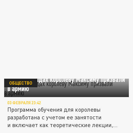
В Нидерландах королеву Максиму призвали
ОБЩЕСТВО
в армию
03 ФЕВРАЛЯ 23:42
Программа обучения для королевы
разработана с учетом ее занятости
и включает как теоретические лекции,
так...