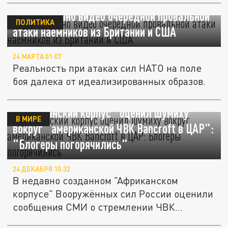
Опубликовано видео очередной провальной
ПОЛИТИКА
атаки наемников из Британии и США
24 МАРТА 01:07
Реальность при атаках сил НАТО на поле
боя далека от идеализированных образов.
"Африканский корпус" оценил шумиху
В МИРЕ
вокруг "американской ЧВК Bancroft в ЦАР":
"Блогеры погорячились"
24 ДЕКАБРЯ 10:32
В недавно созданном "Африканском
корпусе" Вооружённых сил России оценили
сообщения СМИ о стремлении ЧВК...