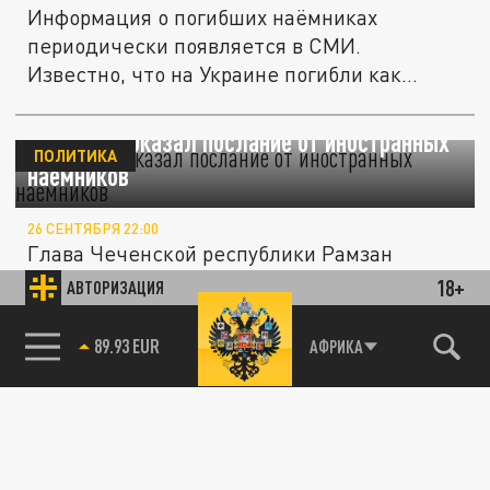
Информация о погибших наёмниках
периодически появляется в СМИ.
Известно, что на Украине погибли как
минимум 6...
Кадыров показал послание от иностранных
ПОЛИТИКА
наемников
26 СЕНТЯБРЯ 22:00
Глава Чеченской республики Рамзан
Кадыров опубликовал в своем телеграм-
18+
АВТОРИЗАЦИЯ
канале видео, где запечатлен сбитый...
85.64 BRENT
АФРИКА
Данные МО об иностранных наемниках:
ОБЩЕСТВО
Чаще всего с Украины бегут американцы
12 ИЮЛЯ 13:17
Министерство обороны России