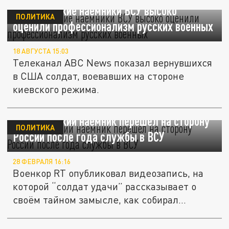
Американские наемники ВСУ высоко
ПОЛИТИКА
оценили профессионализм русских военных
18 АВГУСТА 15:03
Телеканал ABC News показал вернувшихся
в США солдат, воевавших на стороне
киевского режима.
Американский наемник перешел на сторону
ПОЛИТИКА
России после года службы в ВСУ
28 ФЕВРАЛЯ 16:16
Военкор RT опубликовал видеозапись, на
которой “солдат удачи” рассказывает о
своём тайном замысле, как собирал...