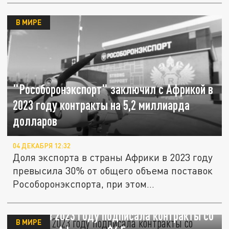
В МИРЕ
"Рособоронэкспорт" заключил с Африкой в
2023 году контракты на 5,2 миллиарда
долларов
04 ДЕКАБРЯ 12:32
Доля экспорта в страны Африки в 2023 году
превысила 30% от общего объема поставок
Рособоронэкспорта, при этом...
Россия в 2023 году подписала контракты со
В МИРЕ