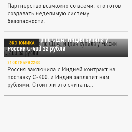
Партнерство возможно со всеми, кто готов
создавать неделимую систему
безопасности.
Двойной удар по США: Индия купила у
ЭКОНОМИКА
России С-400 за рубли
31 ОКТЯБРЯ 22:00
Россия заключила с Индией контракт на
поставку С-400, и Индия заплатит нам
рублями. Стоит ли это считать...