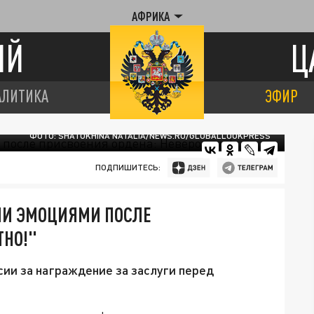
АФРИКА
ИЙ
Ц
АЛИТИКА
ЭФИР
ФОТО: SHATOKHINA NATALIA/NEWS.RU/GLOBALLOOKPRESS
ПОДПИШИТЕСЬ:
МИ ЭМОЦИЯМИ ПОСЛЕ
ТНО!"
ии за награждение за заслуги перед