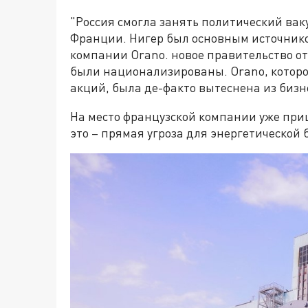
"Россия смогла занять политический вак
Франции. Нигер был основным источнико
компании Orano. новое правительство о
были национализированы. Orano, которо
акций, была де-факто вытеснена из биз
На место французской компании уже приш
это – прямая угроза для энергетической