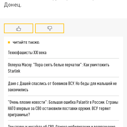
Донец.
ЧИТАЙТЕ ТАКЖЕ:
Технофашисты XXI века
Оплеуха Маску. "Пора снять белые перчатки": Как уничтожить
Starlink
Даня с Дашей спаслись от боевиков ВСУ. Но беды для малышей не
закончились
"Очень плохие новости": Большая ошибка Palantir в России. Страны
НАТО впервые за СВО остановили поставки оружия. ВСУ теряют
приграничье?
Три главных инсайда об СВО. Отмена мобилизации и возвращение