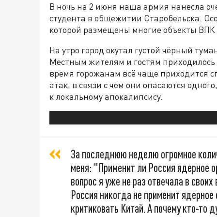
В ночь на 2 июня наша армия нанесла оч
студента в общежитии Старобельска. Осо
которой размещены многие объекты ВПК
На утро город окутал густой чёрный тума
Местным жителям и гостям приходилось 
время горожанам всё чаще приходится сп
атак, в связи с чем они опасаются одног
к локальному апокалипсису.
За последнюю неделю огромное коли
меня: "Применит ли Россия ядерное о
вопрос я уже не раз отвечала в своих 
Россия никогда не применит ядерное 
критиковать Китай. А почему кто-то д