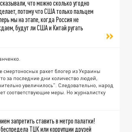
ссказывали, что можно сколько угодно
сделает, потому что США только пальцем
перь мы на этапе, когда Россия не
ждаем, будут ли США и Китай ругать
анченко.
е смертоносных ракет блогер из Украины
что за последние дни количество людей,
чительно увеличилось". Следовательно, народ
ет соответствующие меры. Но журналистку
ием запретить ставить в метро палатки!
ив беспредела ТЦК или коррупции друзей