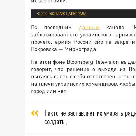
их все отбили.
ФОТО: КОЛЛАЖ ЦАРЬГРАДА
По последним
данным
канала "И
заблокированного украинского гарнизо
прочего, армия России смогла закрепи
Покровска — Мирнограда.
На этом фоне Bloomberg Television выд
говорит, что решение о выходе из По
пытаясь снять с себя ответственность,
на плечи украинских командиров. Якоб
город или нет.
Никто не заставляет их умирать рад
солдаты,