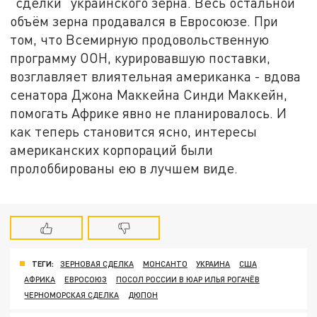
"сделки" украинского зерна. Весь остальной
объём зерна продавался в Евросоюзе. При
том, что Всемирную продовольственную
программу ООН, курировавшую поставки,
возглавляет влиятельная американка - вдова
сенатора Джона Маккейна Синди Маккейн,
помогать Африке явно не планировалось. И
как теперь становится ясно, интересы
американских корпораций были
пролоббированы ею в лучшем виде.
ТЕГИ:
ЗЕРНОВАЯ СДЕЛКА
МОНСАНТО
УКРАИНА
США
АФРИКА
ЕВРОСОЮЗ
ПОСОЛ РОССИИ В ЮАР ИЛЬЯ РОГАЧЁВ
ЧЕРНОМОРСКАЯ СДЕЛКА
ДЮПОН