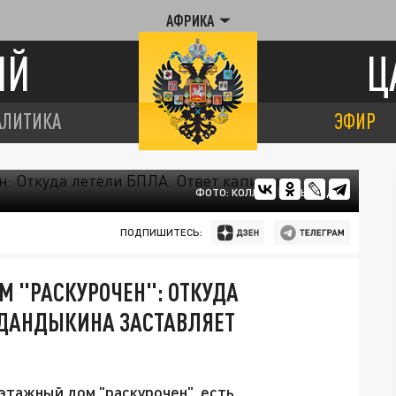
АФРИКА
ИЙ
Ц
АЛИТИКА
ЭФИР
ФОТО: КОЛЛАЖ ЦАРЬГРАДА
ПОДПИШИТЕСЬ:
М "РАСКУРОЧЕН": ОТКУДА
 ДАНДЫКИНА ЗАСТАВЛЯЕТ
этажный дом "раскурочен", есть