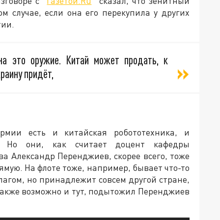
зговоре с "
Газетой.Ru
" сказал, что зенитный
ом случае, если она его перекупила у других
тии.
на это оружие. Китай может продать, к
краину придёт,
рмии есть и китайская робототехника, и
. Но они, как считает доцент кафедры
ва Александр Перенджиев, скорее всего, тоже
рямую. На флоте тоже, например, бывает что-то
лагом, но принадлежит совсем другой стране,
акже возможно и тут, подытожил Перенджиев