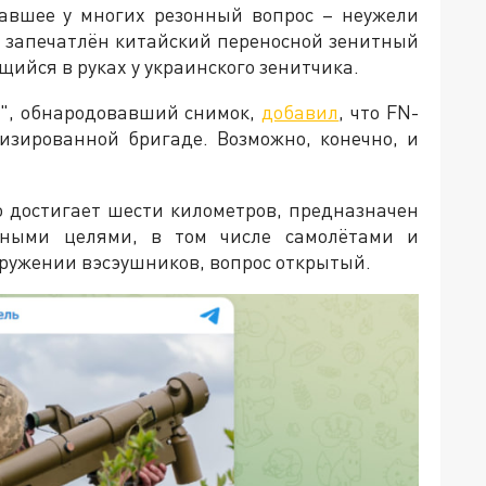
вавшее у многих резонный вопрос – неужели
е запечатлён китайский переносной зенитный
щийся в руках у украинского зенитчика.
ь", обнародовавший снимок,
добавил
, что FN-
низированной бригаде. Возможно, конечно, и
о достигает шести километров, предназначен
ными целями, в том числе самолётами и
оружении вэсэушников, вопрос открытый.