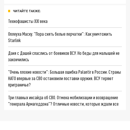
ЧИТАЙТЕ ТАКЖЕ:
Технофашисты XXI века
Оплеуха Маску. "Пора снять белые перчатки": Как уничтожить
Starlink
Даня с Дашей спаслись от боевиков ВСУ. Но беды для малышей не
закончились
"Очень плохие новости": Большая ошибка Palantir в России. Страны
НАТО впервые за СВО остановили поставки оружия. ВСУ теряют
приграничье?
Три главных инсайда об СВО. Отмена мобилизации и возвращение
"генерала Армагеддона"? Отличные новости, которые ждали все