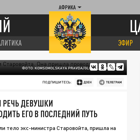
АФРИКА
ИЙ
Ц
АЛИТИКА
ЭФИР
ФОТО: KOMSOMOLSKAYA PRAVDA/GLOBALLOOKPRESS
ПОДПИШИТЕСЬ:
Я РЕЧЬ ДЕВУШКИ
ОДИТЬ ЕГО В ПОСЛЕДНИЙ ПУТЬ
ли тело экс-министра Старовойта, пришла на