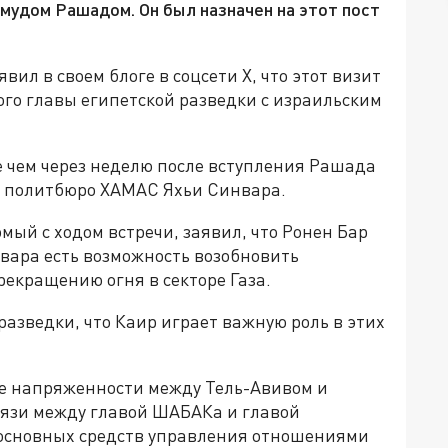
мудом Рашадом. Он был назначен на этот пост
вил в своем блоге в соцсети X, что этот визит
вого главы египетской разведки с израильским
ее чем через неделю после вступления Рашада
вы политбюро ХАМАС Яхьи Синвара.
мый с ходом встречи, заявил, что Ронен Бар
вара есть возможность возобновить
рекращению огня в секторе Газа.
разведки, что Каир играет важную роль в этих
оне напряженности между Тель-Авивом и
вязи между главой ШАБАКа и главой
 основных средств управления отношениями