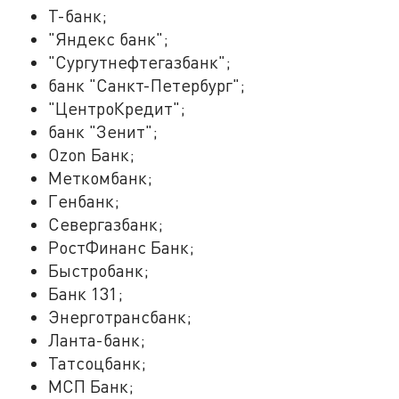
Т-банк;
"Яндекс банк";
"Сургутнефтегазбанк";
банк "Санкт-Петербург";
"ЦентроКредит";
банк "Зенит";
Ozon Банк;
Меткомбанк;
Генбанк;
Севергазбанк;
РостФинанс Банк;
Быстробанк;
Банк 131;
Энерготрансбанк;
Ланта-банк;
Татсоцбанк;
МСП Банк;