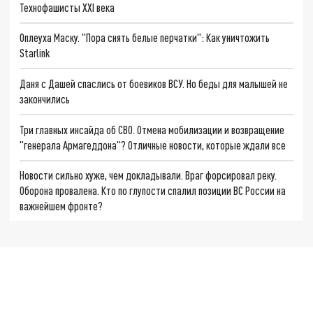
Технофашисты XXI века
Оплеуха Маску. "Пора снять белые перчатки": Как уничтожить
Starlink
Даня с Дашей спаслись от боевиков ВСУ. Но беды для малышей не
закончились
Три главных инсайда об СВО. Отмена мобилизации и возвращение
"генерала Армагеддона"? Отличные новости, которые ждали все
Новости сильно хуже, чем докладывали. Враг форсировал реку.
Оборона провалена. Кто по глупости спалил позиции ВС России на
важнейшем фронте?