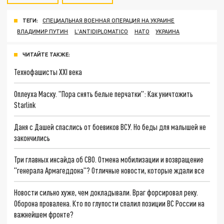
ТЕГИ:
СПЕЦИАЛЬНАЯ ВОЕННАЯ ОПЕРАЦИЯ НА УКРАИНЕ
ВЛАДИМИР ПУТИН
L'ANTIDIPLOMATICO
НАТО
УКРАИНА
ЧИТАЙТЕ ТАКЖЕ:
Технофашисты XXI века
Оплеуха Маску. "Пора снять белые перчатки": Как уничтожить
Starlink
Даня с Дашей спаслись от боевиков ВСУ. Но беды для малышей не
закончились
Три главных инсайда об СВО. Отмена мобилизации и возвращение
"генерала Армагеддона"? Отличные новости, которые ждали все
Новости сильно хуже, чем докладывали. Враг форсировал реку.
Оборона провалена. Кто по глупости спалил позиции ВС России на
важнейшем фронте?