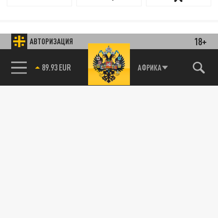
18+
АВТОРИЗАЦИЯ
89.93 EUR
АФРИКА
85.64 BRENT