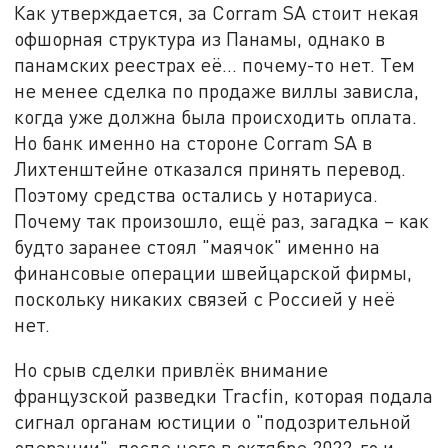
Как утверждается, за Corram SA стоит некая
офшорная структура из Панамы, однако в
панамских реестрах её... почему-то нет. Тем
не менее сделка по продаже виллы зависла,
когда уже должна была происходить оплата.
Но банк именно на стороне Corram SA в
Лихтенштейне отказался принять перевод.
Поэтому средства остались у нотариуса.
Почему так произошло, ещё раз, загадка – как
будто заранее стоял "маячок" именно на
финансовые операции швейцарской фирмы,
поскольку никаких связей с Россией у неё
нет.
Но срыв сделки привлёк внимание
французской разведки Tracfin, которая подала
сигнал органам юстиции о "подозрительной
операции", после чего в октябре 2022-го и