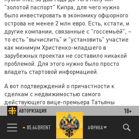
"золотой паспорт" Кипра, для чего нужно
было инвестировать в экономику офшорного
острова не менее 2 млн евро. Есть, кстати, и
другие компании, связанные с "госсемьёй", –
то есть "вычислить" и "установить" участие
как минимум Христенко-младшего в
зарубежных проектах не составило никакой
проблемой. Для этого нужно было просто
владеть стартовой информацией.
А вот подтверждений о причастности к
сделкам с недвижимостью самого
действующего вице-премьера Татьяны
Голиковой – нет. Более того, нет и прямого
18+
АВТОРИЗАЦИЯ
участия в них её супруга, бывшего министра и
вице-премьера Виктора Христенко.
85.64 BRENT
АФРИКА