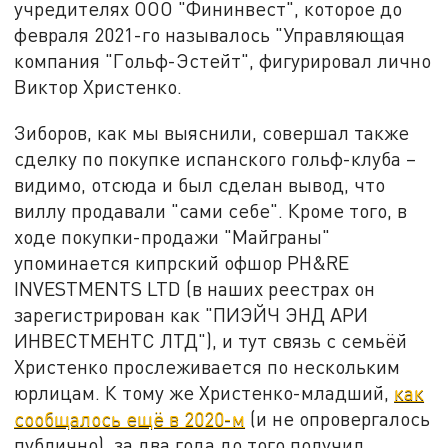
учредителях ООО "Фининвест", которое до
февраля 2021-го называлось "Управляющая
компания "Гольф-Эстейт", фигурировал лично
Виктор Христенко.
Зиборов, как мы выяснили, совершал также
сделку по покупке испанского гольф-клуба –
видимо, отсюда и был сделан вывод, что
виллу продавали "сами себе". Кроме того, в
ходе покупки-продажи "Майграны"
упоминается кипрский офшор PH&RE
INVESTMENTS LTD (в наших реестрах он
зарегистрирован как "ПИЭЙЧ ЭНД АРИ
ИНВЕСТМЕНТС ЛТД"), и тут связь с семьёй
Христенко прослеживается по нескольким
юрлицам. К тому же Христенко-младший,
как
сообщалось ещё в 2020-м
(и не опровергалось
публично), за два года до того получил