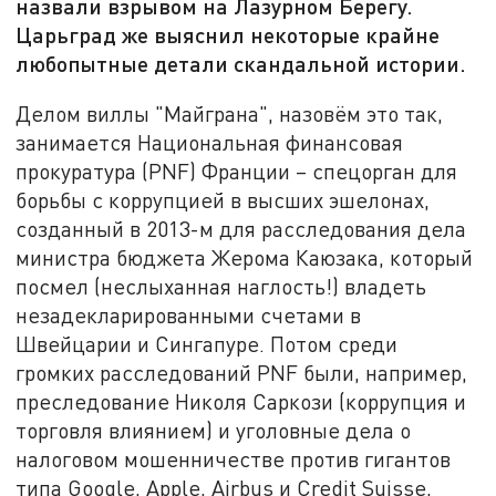
назвали взрывом на Лазурном Берегу.
Царьград же выяснил некоторые крайне
любопытные детали скандальной истории.
Делом виллы "Майграна", назовём это так,
занимается Национальная финансовая
прокуратура (PNF) Франции – спецорган для
борьбы с коррупцией в высших эшелонах,
созданный в 2013-м для расследования дела
министра бюджета Жерома Каюзака, который
посмел (неслыханная наглость!) владеть
незадекларированными счетами в
Швейцарии и Сингапуре. Потом среди
громких расследований PNF были, например,
преследование Николя Саркози (коррупция и
торговля влиянием) и уголовные дела о
налоговом мошенничестве против гигантов
типа Google, Apple, Airbus и Credit Suisse,