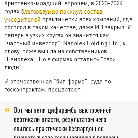
Христенко-младший, впрочем, в 2023-2024
годах
благоразумно покинул состав
учредителей
практически всех компаний, где
состоял в таком качестве, даже ИП закрыл. И
теперь в узких кругах он значится как
"частный инвестор". Nanolek Holding Ltd., к
слову, тоже вышла из собственников
"Нанолека". Но в фирмах остались "свои
люди".
И отечественная "биг-фарма", судя по
госконтрактам, процветает.
Вот мы пели дифирамбы выстроенной
вертикали власти, результатом чего
явилось практически беспардонное
вмешательство госчиновников в вопросы