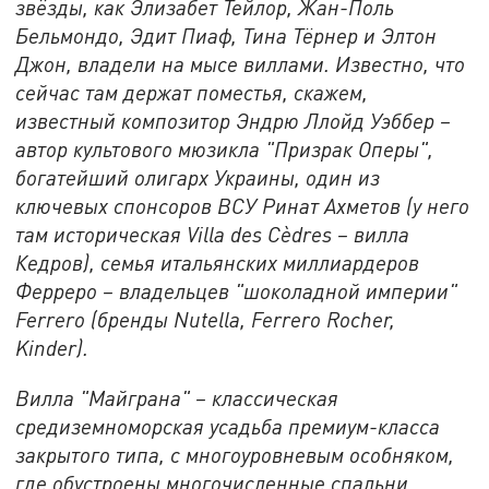
звёзды, как Элизабет Тейлор, Жан-Поль
Бельмондо, Эдит Пиаф, Тина Тёрнер и Элтон
Джон, владели на мысе виллами. Известно, что
сейчас там держат поместья, скажем,
известный композитор Эндрю Ллойд Уэббер –
автор культового мюзикла "Призрак Оперы",
богатейший олигарх Украины, один из
ключевых спонсоров ВСУ Ринат Ахметов (у него
там историческая Villa des Cèdres – вилла
Кедров), семья итальянских миллиардеров
Ферреро – владельцев "шоколадной империи"
Ferrero (бренды Nutella, Ferrero Rocher,
Kinder).
Вилла "Майграна" – классическая
средиземноморская усадьба премиум-класса
закрытого типа, с многоуровневым особняком,
где обустроены многочисленные спальни,