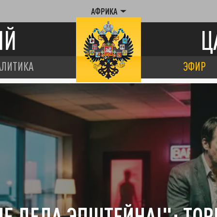
АФРИКА
ИЙ
Ц
АЛИТИКА
ЭФИР
ЧЕ ДЕЛА ЭПШТЕЙНА!": ТОР