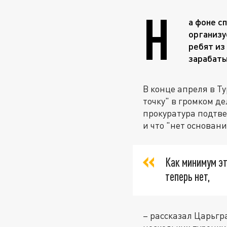
Н
а фоне с
организу
ребят из
зарабаты
В конце апреля в Т
точку" в громком д
прокуратура подтв
и что "нет основан
Как минимум эт
теперь нет,
– рассказал Царьгр