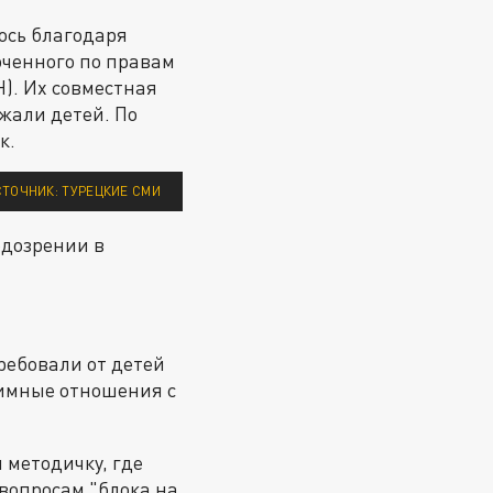
ось благодаря
ченного по правам
). Их совместная
ржали детей. По
к.
СТОЧНИК: ТУРЕЦКИЕ СМИ
одозрении в
ребовали от детей
нтимные отношения с
 методичку, где
вопросам "блока на