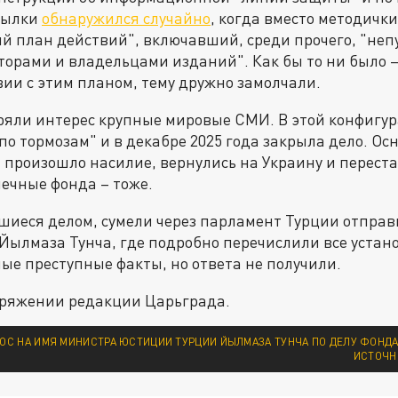
ссылки
обнаружился случайно
, когда вместо методичк
й план действий", включавший, среди прочего, "не
торами и владельцами изданий". Как бы то ни было 
вии с этим планом, тему дружно замолчали.
ряли интерес крупные мировые СМИ. В этой конфигу
по тормозам" и в декабре 2025 года закрыла дело. Ос
произошло насилие, вернулись на Украину и перест
опечные фонда – тоже.
иеся делом, сумели через парламент Турции отправ
Йылмаза Тунча, где подробно перечислили все устан
е преступные факты, но ответа не получили.
поряжении редакции Царьграда.
ОС НА ИМЯ МИНИСТРА ЮСТИЦИИ ТУРЦИИ ЙЫЛМАЗА ТУНЧА ПО ДЕЛУ ФОНДА 
ИСТОЧН