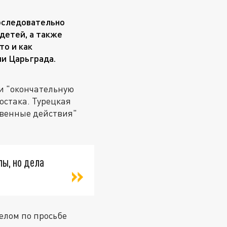
последовательно
детей, а также
то и как
ии Царьграда.
ли "окончательную
остака. Турецкая
твенные действия"
лы, но дела
елом по просьбе