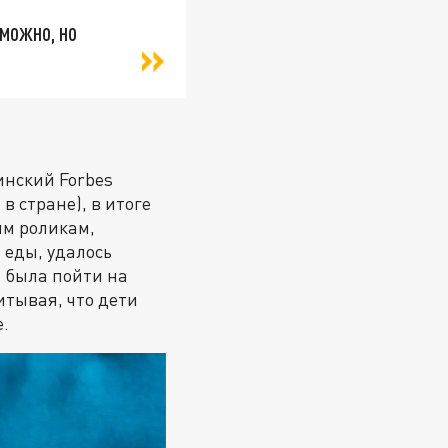
 можно, но
инский Forbes
 в стране), в итоге
ым роликам,
 еды, удалось
 была пойти на
итывая, что дети
е.