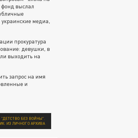
и фонд выслал
публичные
– украинские медиа,
рации прокуратура
нование: девушки, в
али выходить на
ить запрос на имя
овленные и
"ДЕТСТВО БЕЗ ВОЙНЫ".
ИК: ИЗ ЛИЧНОГО АРХИВА