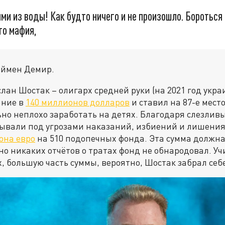
ми из воды! Как будто ничего и не произошло. Бороться
то мафия,
Эймен Демир.
лан Шостак – олигарх средней руки (на 2021 год укра
яние в
140 миллионов долларов
и ставил на 87-е место
ьно неплохо заработать на детях. Благодаря слезлив
ывали под угрозами наказаний, избиений и лишения
она евро
на 510 подопечных фонда. Эта сумма должна
но никаких отчётов о тратах фонд не обнародовал. Уч
, большую часть суммы, вероятно, Шостак забрал себ