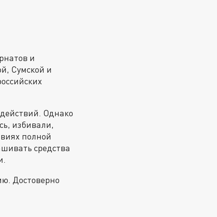
ернатов и
й, Сумской и
российских
 действий. Однако
сь, избивали,
овиях полной
ашивать средства
и.
ию. Достоверно