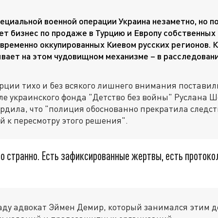
пециальной военной операции Украина незаметно, но 
ет бизнес по продаже в Турцию и Европу собственных 
 временно оккупированных Киевом русских регионов. К
вает на этом чудовищном механизме – в расследован
урции тихо и без всякого лишнего внимания постави
еле украинского фонда "Детство без войны" Руслана Ш
ердила, что "полиция обоснованно прекратила следс
ий к пересмотру этого решения".
о странно. Есть зафиксированные жертвы, есть протоко
аду адвокат Эймен Демир, который занимался этим д