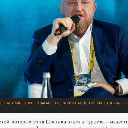
ОСТАК СУМЕЛ ХОРОШО ЗАРАБОТАТЬ НА СИРОТАХ. ИСТОЧНИК: СТОП-КАДР 
етей, которых фонд Шостака отвёз в Турцию, – извест