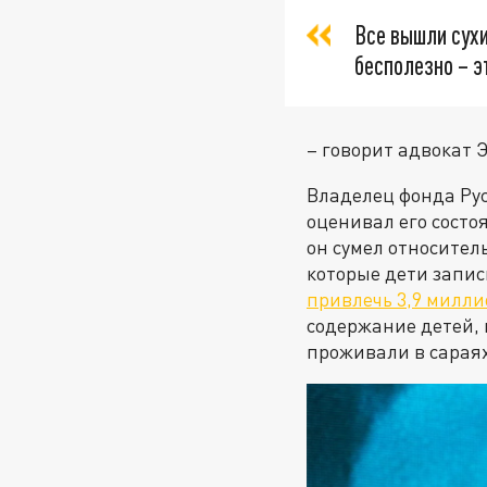
Все вышли сухи
бесполезно – э
– говорит адвокат 
Владелец фонда Рус
оценивал его состо
он сумел относител
которые дети запис
привлечь 3,9 милли
содержание детей, 
проживали в сараях