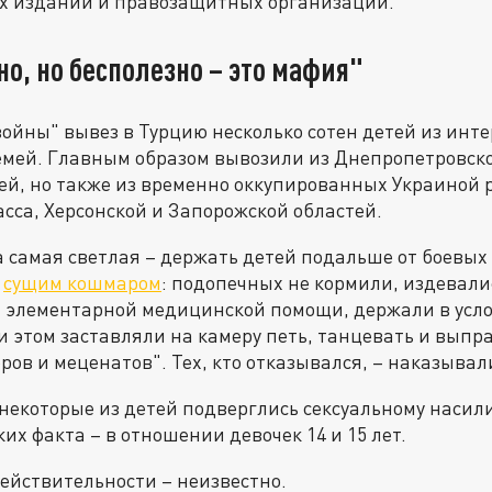
их изданий и правозащитных организаций.
о, но бесполезно – это мафия"
войны" вывез в Турцию несколько сотен детей из инт
емей. Главным образом вывозили из Днепропетровско
ей, но также из временно оккупированных Украиной 
асса, Херсонской и Запорожской областей.
 самая светлая – держать детей подальше от боевых
ь
сущим кошмаром
: подопечных не кормили, издевали
й элементарной медицинской помощи, держали в усл
 этом заставляли на камеру петь, танцевать и выпр
ров и меценатов". Тех, кто отказывался, – наказывал
 некоторые из детей подверглись сексуальному насил
их факта – в отношении девочек 14 и 15 лет.
действительности – неизвестно.