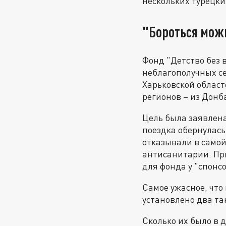
нескольких турецк
"Бороться можн
Фонд "Детство без 
неблагополучных с
Харьковской област
регионов – из Донб
Цель была заявлена
поездка обернулас
отказывали в само
антисанитарии. При
для фонда у "спонсо
Самое ужасное, что
установлено два так
Сколько их было в 