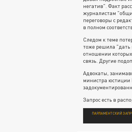
негатив". Факт ра
журналистам "общи
переговоры с редак
в полном соответст
Следом к теме поте
тоже решила "дать 
отношении которых 
связь. Другие под
Адвокаты, занимавш
министра юстиции 
задокументированны
Запрос есть в рас
ПАРЛАМЕНТСКИЙ ЗАПР