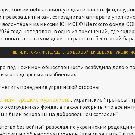
воря, совсем неблаговидную деятельность фонда удал
и правозащитникам, сотрудникам аппарата уполномо
и волонтёрам из миссии ЮНИСЕФ (Детского фонда ООН
2024 года наведалась в одно из помещений, где соде
нсионат, а на самом деле – страшный бесхозный бара
ДЕТИ, КОТОРЫХ ФОНД "ДЕТСТВО БЕЗ ВОЙНЫ" ВЫВЕЗ В ТУРЦИЮ. И
ра под нажимом общественности возбудила дело о п
и и о подозрении в избиениях.
тметить поведение украинской стороны.
снили турецкие журналисты
, украинские "тренеры" т
го о сотрудниках фонда, а также говорить, что все и
ми были основаны на добровольном согласии".
етство без войны" разослал по украинским редакциям
нструкции об информационной "линии защиты" и по 