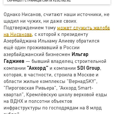
СКРИНШОТ СТРАНИЦЫ САЙТА VZGLYAD.AZ
Однако Нисанов, считают наши источники, не
щадил ни чужих, ни даже своих.
Подтверждением тому
может служить жалоба
на Нисанова
, с которой к президенту
Азербайджана Ильхаму Алиеву обратился
ещё один проживавший в России
Ильгар
азербайджанский бизнесмен
Гаджиев
— бывший владелец строительной
"Аккорд"
SDI Group
компании
и компании
,
которая, в частности, строила в Москве и
области жилые комплексы "ВернадSKY",
"Пироговская Ривьера", "Аккорд Smart-
квартал", Кремлёвскую школу верховой езды
на ВДНХ и полсотни объектов
инфраструктуры по господрядам на 8 млрд