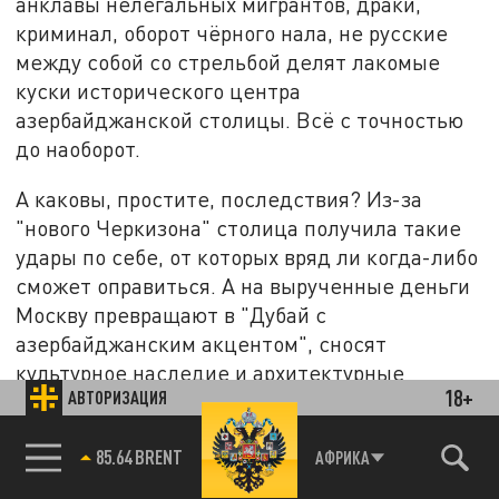
анклавы нелегальных мигрантов, драки,
криминал, оборот чёрного нала, не русские
между собой со стрельбой делят лакомые
куски исторического центра
азербайджанской столицы. Всё с точностью
до наоборот.
А каковы, простите, последствия? Из-за
"нового Черкизона" столица получила такие
удары по себе, от которых вряд ли когда-либо
сможет оправиться. А на вырученные деньги
Москву превращают в "Дубай с
азербайджанским акцентом", сносят
культурное наследие и архитектурные
18+
АВТОРИЗАЦИЯ
"иконы" различных эпох. Но есть также
угрозы и иного порядка.
85.64 BRENT
АФРИКА