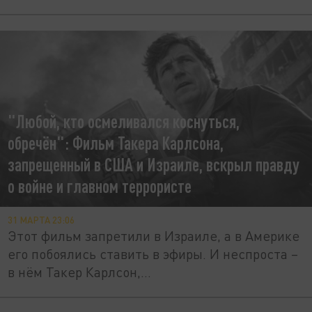
"Любой, кто осмеливался коснуться,
обречён": Фильм Такера Карлсона,
запрещенный в США и Израиле, вскрыл правду
о войне и главном террористе
31 МАРТА 23:06
Этот фильм запретили в Израиле, а в Америке
его побоялись ставить в эфиры. И неспроста –
в нём Такер Карлсон,...