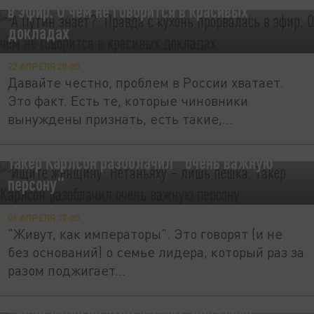
в эфир. О чём не говорится в красивых
докладах
22 АПРЕЛЯ 20:00
Давайте честно, проблем в России хватает.
Это факт. Есть те, которые чиновники
вынуждены признать, есть такие,...
Ищите женщину: Нетаньяху – лишь пешка.
Такер Карлсон разоблачил "очень важную
персону"
06 АПРЕЛЯ 17:00
"Живут, как императоры". Это говорят (и не
без оснований) о семье лидера, который раз за
разом поджигает...
"Если люди об этом узнают, мне конец".