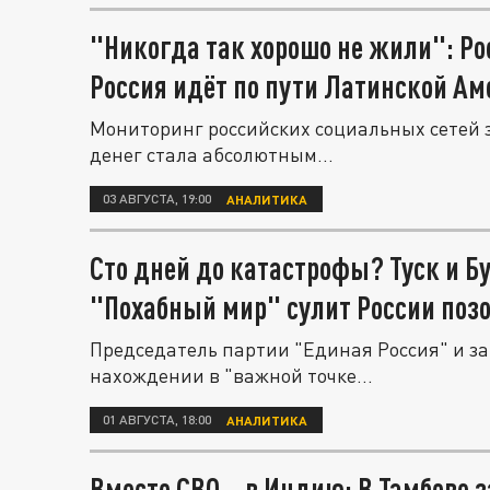
"Никогда так хорошо не жили": Ро
Россия идёт по пути Латинской А
Мониторинг российских социальных сетей 
денег стала абсолютным...
03 АВГУСТА, 19:00
АНАЛИТИКА
Сто дней до катастрофы? Туск и Б
"Похабный мир" сулит России поз
Председатель партии "Единая Россия" и з
нахождении в "важной точке...
01 АВГУСТА, 18:00
АНАЛИТИКА
Вместо СВО – в Индию: В Тамбове