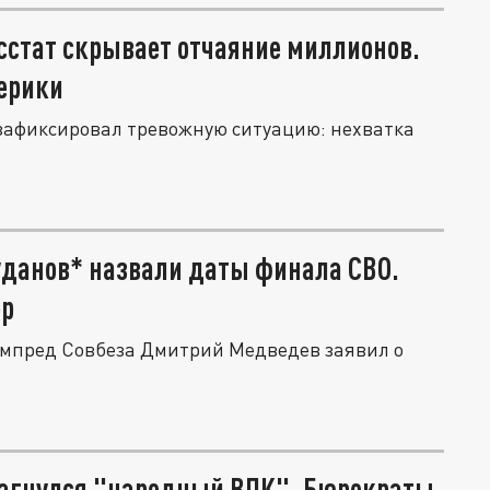
сстат скрывает отчаяние миллионов.
мерики
зафиксировал тревожную ситуацию: нехватка
уданов* назвали даты финала СВО.
ор
ампред Совбеза Дмитрий Медведев заявил о
 загнулся "народный ВПК". Бюрократы