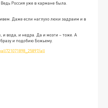
 Ведь Россия уже в кармане была.
ыживем. Даже если наглухо люки задраим и в
 и вода, и недра. Да и мозги – тоже. А
образу и подобию Божьему.
all721071898_25897/all