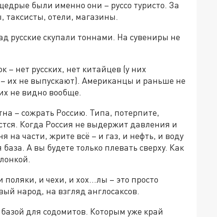
щедрые были именно они – руссо туристо. За
, таксисты, отели, магазины.
ад русские скупали тоннами. На сувениры не
к – нет русских, нет китайцев (у них
 – их не выпускают). Американцы и раньше не
их не видно вообще.
тна – сожрать Россию. Типа, потерпите,
стся. Когда Россия не выдержит давления и
 на части, жрите всё – и газ, и нефть, и воду
 база. А вы будете только плевать сверху. Как
лонкой.
 поляки, и чехи, и хох...лы – это просто
вый народ, на взгляд англосаксов.
 базой для содомитов. Которым уже край