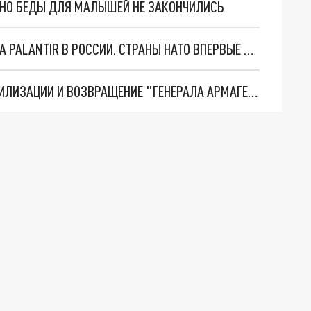
. НО БЕДЫ ДЛЯ МАЛЫШЕЙ НЕ ЗАКОНЧИЛИСЬ
"ОЧЕНЬ ПЛОХИЕ НОВОСТИ": БОЛЬШАЯ ОШИБКА PALANTIR В РОССИИ. СТРАНЫ НАТО ВПЕРВЫЕ ЗА СВО ОСТАНОВИЛИ ПОСТАВКИ ОРУЖИЯ. ВСУ ТЕРЯЮТ ПРИГРАНИЧЬЕ?
ТРИ ГЛАВНЫХ ИНСАЙДА ОБ СВО. ОТМЕНА МОБИЛИЗАЦИИ И ВОЗВРАЩЕНИЕ "ГЕНЕРАЛА АРМАГЕДДОНА"? ОТЛИЧНЫЕ НОВОСТИ, КОТОРЫЕ ЖДАЛИ ВСЕ