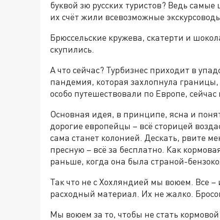
буквой зю русских туристов? Ведь самые 
их счёт жили всевозможные экскурсоводы
Брюссельские кружева, скатерти и шокол
скупились.
А что сейчас? Турбизнес приходит в упадо
пандемия, которая захлопнула границы,
особо путешествовали по Европе, сейчас 
Основная идея, в принципе, ясна и поня
дорогие европейцы – всё сторицей возда
сама станет колонией. Дескать, рвите меня
пресную – всё за бесплатно. Как кормовая
раньше, когда она была страной-бензоко
Так что не с Хохляндией мы воюем. Все – и
расходный материал. Их не жалко. Бросо
Мы воюем за то, чтобы не стать кормовой