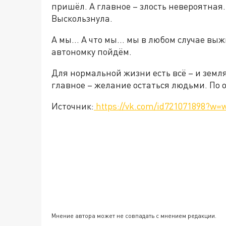
пришёл. А главное – злость невероятная.
Выскользнула.
А мы... А что мы... мы в любом случае в
автономку пойдём.
Для нормальной жизни есть всё – и земля,
главное – желание остаться людьми. По 
Источник:
https://vk.com/id721071898?w=w
Мнение автора может не совпадать с мнением редакции.