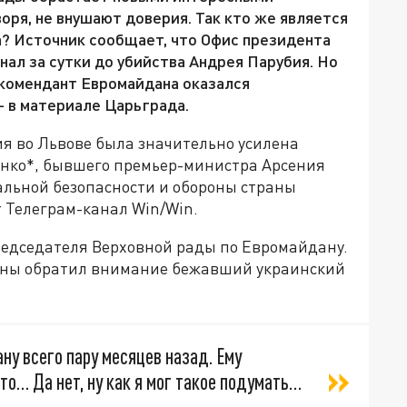
воря, не внушают доверия. Так кто же является
? Источник сообщает, что Офис президента
ал за сутки до убийства Андрея Парубия. Но
 комендант Евромайдана оказался
- в материале Царьграда.
я во Львове была значительно усилена
енко*, бывшего премьер-министра Арсения
альной безопасности и обороны страны
 Телеграм-канал Win/Win.
едседателя Верховной рады по Евромайдану.
раны обратил внимание бежавший украинский
ну всего пару месяцев назад. Ему
то… Да нет, ну как я мог такое подумать…