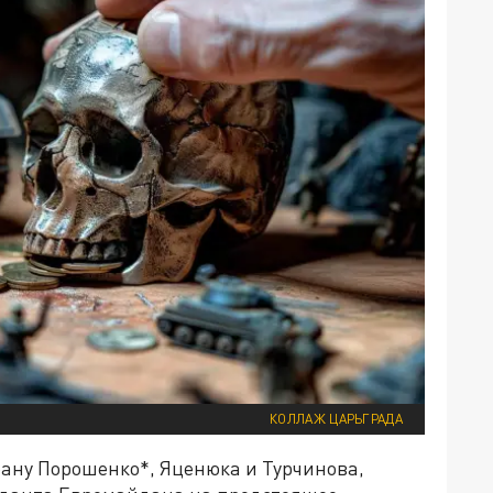
КОЛЛАЖ ЦАРЬГРАДА
храну Порошенко*, Яценюка и Турчинова,