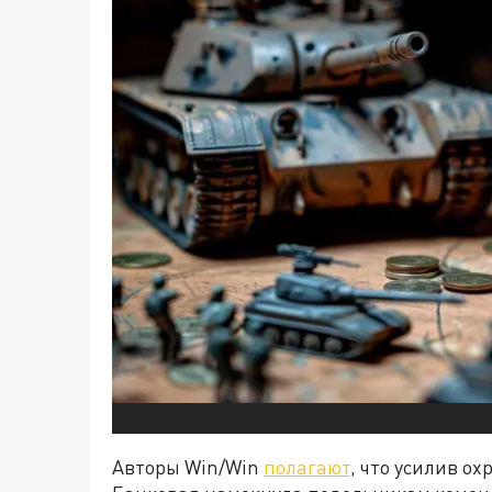
Авторы Win/Win
полагают
, что усилив о