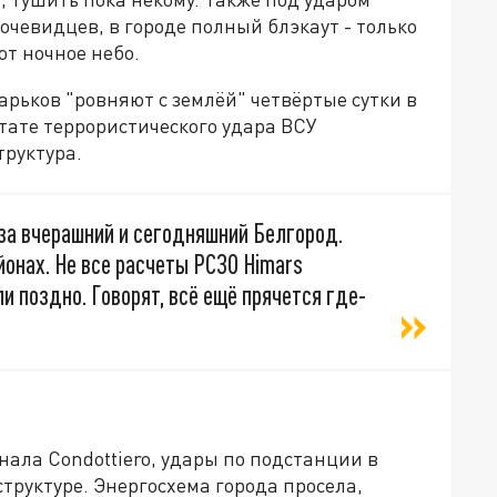
очевидцев, в городе полный блэкаут - только
т ночное небо.
арьков "ровняют с землёй" четвёртые сутки в
льтате террористического удара ВСУ
руктура.
а вчерашний и сегодняшний Белгород.
йонах. Не все расчеты РСЗО Himars
и поздно. Говорят, всё ещё прячется где-
нала Condottiero, удары по подстанции в
структуре. Энергосхема города просела,