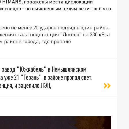
О HIMARS, поражены места дислокации
их спецов - по выявленным целям летит всё что
сено не менее 25 ударов подряд в один район.
жения стала подстанция "Лосево" на 330 кВ, а
 районе города, где пропало
ас завод "Южкабель" в Немышлянском
а уже 21 "Герань", в районе пропал свет.
нция, и зацепило ЛЭП,