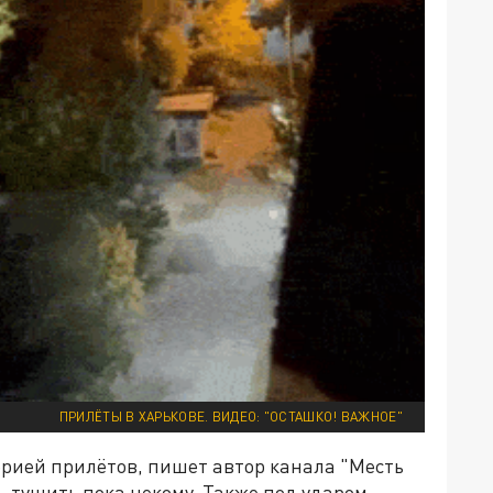
ПРИЛЁТЫ В ХАРЬКОВЕ. ВИДЕО: "ОСТАШКО! ВАЖНОЕ"
ерией прилётов, пишет автор канала "Месть
, тушить пока некому. Также под ударом