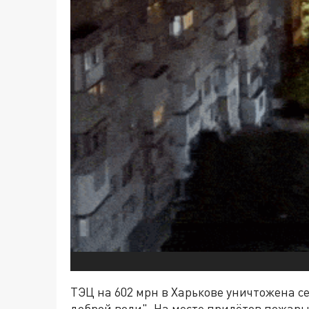
ТЭЦ на 602 мрн в Харькове уничтожена с
доброй воли". На месте прилётов пожары