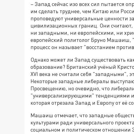
– Запад сейчас изо всех сил пытается оп
им сделать труднее, чем Китаю или Росс
проповедуют универсальные ценности з
цивилизационных границ. Они считают, 
ни западными, ни европейскими, ни хри
европейский политолог Бруно Машаиш, "
процесс он называет "восстанием против
Однако может ли Запад существовать ка
образование? Британский учёный Кристоф
XVI века не считали себя "западными", эт
Некоторые западные либералы выступаю
Просвещению, но очевидно, что либерал
"универсализирующими" тенденциями и 
которая отрезала Запад и Европу от её с
Машаиш отмечает, что западные общест
культурами ради универсального проекта
социальном и политическом отношении З