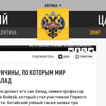
АФРИКА
ИЙ
Ц
АЛИТИКА
ЭФИР
ФОТО: MICHAEL KUENNE/ GLOBALLOOKPRESS
ПОДПИШИТЕСЬ:
ПРИЧИНЫ, ПО КОТОРЫМ МИР
АПАД
м делает его сам Запад, заявил профессор
н Вэйвэй, который стал участником Первого
ти. Китайский учёный также назвал три