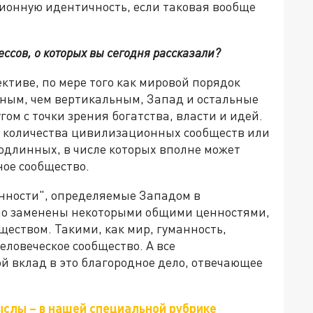
ионную идентичность, если таковая вообще
ессов, о которых вы сегодня рассказали?
ктиве, по мере того как мировой порядок
ьным, чем вертикальным, Запад и остальные
гом с точки зрения богатства, власти и идей.
а количества цивилизационных сообществ или
одлинных, в числе которых вполне может
ое сообщество.
енности", определяемые Западом в
нно заменены некоторыми общими ценностями,
еством. Такими, как мир, гуманность,
ловеческое сообщество. А все
й вклад в это благородное дело, отвечающее
ыслы – в нашей специальной рубрике