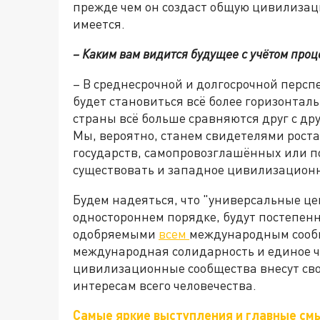
прежде чем он создаст общую цивилизац
имеется.
– Каким вам видится будущее с учётом проц
– В среднесрочной и долгосрочной перспе
будет становиться всё более горизонтал
страны всё больше сравняются друг с дру
Мы, вероятно, станем свидетелями рост
государств, самопровозглашённых или п
существовать и западное цивилизационн
Будем надеяться, что "универсальные ц
одностороннем порядке, будут постепе
одобряемыми
всем
международным сообщ
международная солидарность и единое че
цивилизационные сообщества внесут сво
интересам всего человечества.
Самые яркие выступления и главные см