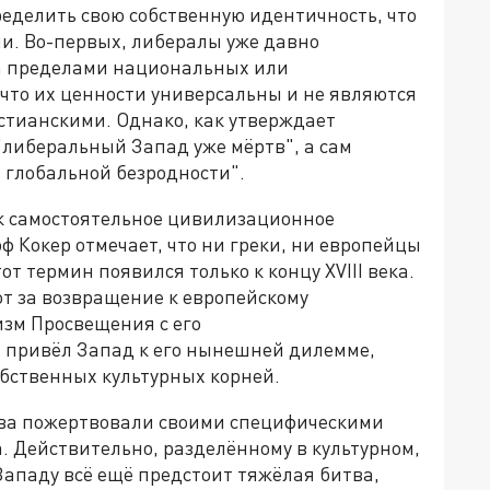
ределить свою собственную идентичность, что
ии. Во-первых, либералы уже давно
а пределами национальных или
что их ценности универсальны и не являются
стианскими. Однако, как утверждает
либеральный Запад уже мёртв", а сам
 глобальной безродности".
к самостоятельное цивилизационное
 Кокер отмечает, что ни греки, ни европейцы
от термин появился только к концу XVIII века.
т за возвращение к европейскому
изм Просвещения с его
привёл Запад к его нынешней дилемме,
обственных культурных корней.
ва пожертвовали своими специфическими
. Действительно, разделённому в культурном,
ападу всё ещё предстоит тяжёлая битва,