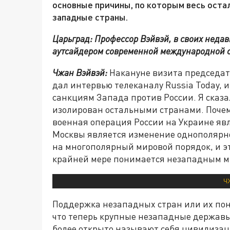
основные причины, по которым весь оста
западные страны.
Царьград: Профессор Вэйвэй, в своих недав
аутсайдером современной международной с
Чжан Вэйвэй:
Накануне визита председат
дал интервью телеканалу Russia Today, и
санкциям Запада против России. Я сказа
изолирован остальными странами. Почему
военная операция России на Украине явл
Москвы является изменение однополярно
на многополярный мировой порядок, и э
крайней мере понимается незападным м
Ч
Поддержка незападных стран или их пон
что теперь крупные незападные державы,
более открыто называют себя цивилизац