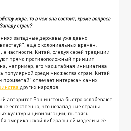
ойству мира, то в чём она состоит, кроме вопроса
 Западу стран?
ениях западные державы уже давно
властвуй", ещё с колониальных времён.
 в частности, Китай, следуя своей традиции
дуют прямо противоположный принцип
ана, например, его масштабная инициатива
ась популярной среди множества стран. Китай
и процветай" отвечает интересам самих
шинства
других народов.
ный авторитет Вашингтона быстро ослабевают
олне естественно, что незападные страны
ных культур и цивилизаций, пытаясь
бя американской либеральной модели и её