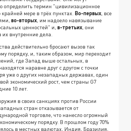
нно определить термин "цивилизационное
о крайней мере в трёх пунктах.
Во-первых
, все
ями,
во-вторых
, им надоело навязывание
рсальных ценностей" и,
в-третьих
, они
 их внутренние дела.
тва действительно бросают вызов так
у порядку, и, таким образом, мир переходит
ений, где Запад выше остальных, в
аходятся наравне друг с другом с точки
оря уже о других незападных державах, один
вой экономический рост, чем страны G7
дние 10 лет.
оружия в своих санкциях против России
езападных стран отказывается от
дународной торговле, что нанесло огромный
кономическому порядку. В прошлом году 70%
ялось в местных валютах, Индия, Бразилия,