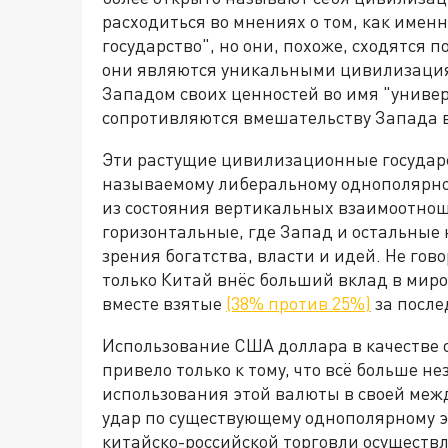
расходиться во мнениях о том, как име
государство", но они, похоже, сходятся п
они являются уникальными цивилизаци
Западом своих ценностей во имя "униве
сопротивляются вмешательству Запада в
Эти растущие цивилизационные государс
называемому либеральному однополярном
из состояния вертикальных взаимоотнош
горизонтальные, где Запад и остальные н
зрения богатства, власти и идей. Не гов
только Китай внёс больший вклад в миро
вместе взятые
(38% против 25%)
за после
Использование США доллара в качестве 
привело только к тому, что всё больше н
использования этой валюты в своей меж
удар по существующему однополярному э
китайско-российской торговли осуществл