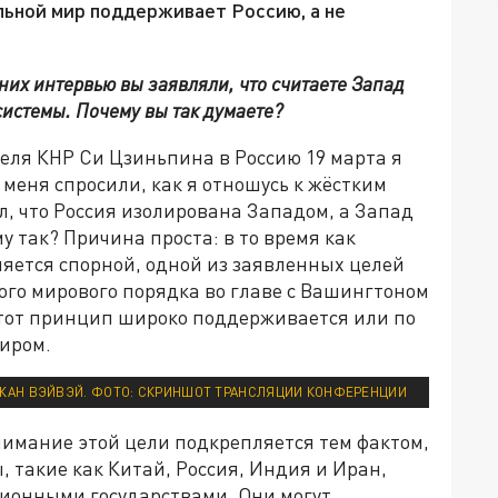
льной мир поддерживает Россию, а не
них интервью вы заявляли, что считаете Запад
истемы. Почему вы так думаете?
еля КНР Си Цзиньпина в Россию 19 марта я
 меня спросили, как я отношусь к жёстким
л, что Россия изолирована Западом, а Запад
 так? Причина проста: в то время как
яется спорной, одной из заявленных целей
го мирового порядка во главе с Вашингтоном
тот принцип широко поддерживается или по
иром.
ЖАН ВЭЙВЭЙ. ФОТО: СКРИНШОТ ТРАНСЛЯЦИИ КОНФЕРЕНЦИИ
имание этой цели подкрепляется тем фактом,
 такие как Китай, Россия, Индия и Иран,
ионными государствами. Они могут