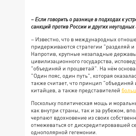
– Если говорить о разнице в подходах к устр
санкций против России и других неугодных
– Известно, что в международных отнош
придерживаются стратегии "разделяй и 
Напротив, крупные незападные державы,
цивилизационного государства, испове
"объединяй и процветай". На нём основ
"Один пояс, один путь", которая оказал
также считает, что принцип "объединяй 
китайцев, а также представителей
боль
Поскольку политическая мощь и мораль
как внутри страны, так и за рубежом, вп
черпают вдохновение из своих собствен
отмежеваться от дискредитировавшей се
однополярной гегемонии.