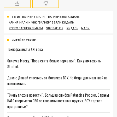
ТЕГИ:
ВАГНЕР В МАЛИ
ВАГНЕР ВЗЯЛ КИДАЛЬ
АРМИЯ МАЛИ И ЧВК "ВАГНЕР" ВЗЯЛИ КИДАЛЬ
УСПЕХ ВАГНЕРА В МАЛИ
ЧВК ВАГНЕР
КИДАЛЬ
МАЛИ
ЧИТАЙТЕ ТАКЖЕ:
Технофашисты XXI века
Оплеуха Маску. "Пора снять белые перчатки": Как уничтожить
Starlink
Даня с Дашей спаслись от боевиков ВСУ. Но беды для малышей не
закончились
"Очень плохие новости": Большая ошибка Palantir в России. Страны
НАТО впервые за СВО остановили поставки оружия. ВСУ теряют
приграничье?