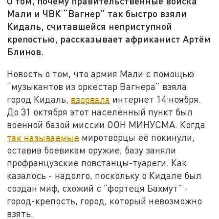
О том, почему правительственные войска
Мали и ЧВК “Вагнер” так быстро взяли
Кидаль, считавшейся неприступной
крепостью, рассказывает африканист Артём
Блинов.
Новость о том, что армия Мали с помощью
“музыкантов из оркестар Вагнера” взяла
город Кидаль,
взорвала
интернет 14 ноября.
До 31 октября этот населённый пункт был
военной базой миссии ООН МИНУСМА. Когда
так называемые
миротворцы её покинули,
оставив боевикам оружие, базу заняли
профранцузские повстанцы-туареги. Как
казалось - надолго, поскольку о Кидале был
создан миф, схожий с "фортеця Бахмут" -
город-крепость, город, который невозможно
взять.