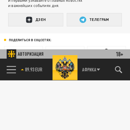
и первыми узнавайте о главных новостях
и важнейших событиях дня.
ДЗЕН
ТЕЛЕГРАМ
ПОДЕЛИТЬСЯ В СОЦСЕТЯХ:
18+
АВТОРИЗАЦИЯ
89.93 EUR
АФРИКА
85.64 BRENT
Новости smi2.ru