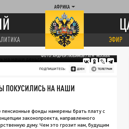
АФРИКА
ИЙ
Ц
АЛИТИКА
ЭФИР
ФОТО: АНДРЕЙ ЛЮБИМОВ / АГН "МОСКВА"
ПОДПИШИТЕСЬ:
ДЫ ПОКУСИЛИСЬ НА НАШИ
е пенсионные фонды намерены брать плату с
концепции законопроекта, направленного
ственную думу. Чем это грозит нам, будущим