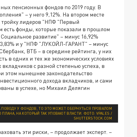
ных пенсионных фондов по 2019 году. В
ления" – у него 9,12%. На втором месте
т тройку лидеров "НПФ "Первый
м есть фонды, которые показали в прошлом
"Социальное развитие" – минус 16,92%
13,83% и у "НПФ "ЛУКОЙЛ-ГАРАНТ" – минус
Сбербанк, ВТБ – в середине рейтинга, у них
есть в одних и тех же экономических условиях
вкладчиков с разной степенью успеха, в
ри этом нынешнее законодательство
инвестиционного дохода вкладчиков, и сами
ваны в успехе, но Михаил Делягин
А ПОВОДУ У ФОНДОВ, ТО ЭТО МОЖЕТ ОБЕРНУТЬСЯ ПРОВАЛОМ
ПЛАНА, НА КОТОРЫЙ ТАК УПОВАЮТ ВЛАСТИ. ФОТО: VPALES /
SHUTTERSTOCK.COM
аховать эти риски, – продолжает эксперт. –