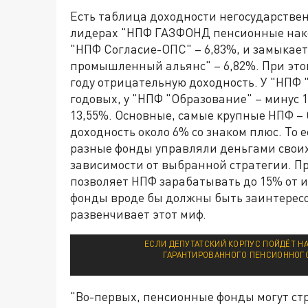
Есть таблица доходности негосударствен
лидерах "НПФ ГАЗФОНД пенсионные накоп
"НПФ Согласие-ОПС" – 6,83%, и замыкае
промышленный альянс" – 6,82%. При это
году отрицательную доходность. У "НПФ 
годовых, у "НПФ "Образование" – минус 
13,55%. Основные, самые крупные НПФ – 
доходность около 6% со знаком плюс. То 
разные фонды управляли деньгами своих 
зависимости от выбранной стратегии. П
позволяет НПФ зарабатывать до 15% от 
фонды вроде бы должны быть заинтересо
развенчивает этот миф.
ЕСЛИ ДЕПУТАТСКИЙ КОРПУС ПОЙДЁТ Н
ГАРАНТИРОВАННОГО ПЕНСИОННОГО 
"Во-первых, пенсионные фонды могут стр