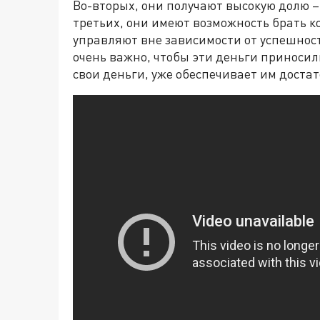
Во-вторых, они получают высокую долю – 
третьих, они имеют возможность брать ко
управляют вне зависимости от успешност
очень важно, чтобы эти деньги приносил
свои деньги, уже обеспечивает им доста