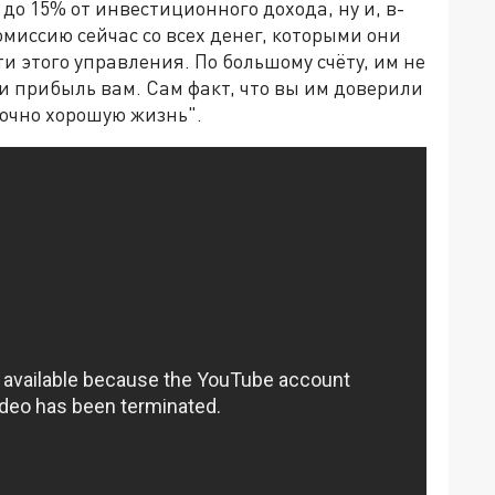
до 15% от инвестиционного дохода, ну и, в-
миссию сейчас со всех денег, которыми они
и этого управления. По большому счёту, им не
и прибыль вам. Сам факт, что вы им доверили
точно хорошую жизнь".