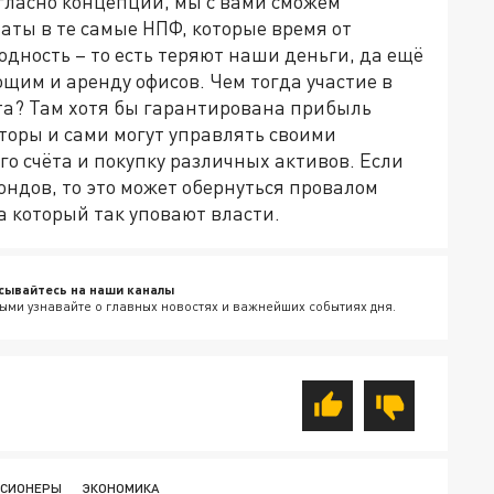
гласно концепции, мы с вами сможем
аты в те самые НПФ, которые время от
дность – то есть теряют наши деньги, да ещё
щим и аренду офисов. Чем тогда участие в
та? Там хотя бы гарантирована прибыль
торы и сами могут управлять своими
о счёта и покупку различных активов. Если
ондов, то это может обернуться провалом
 который так уповают власти.
сывайтесь на наши каналы
ыми узнавайте о главных новостях и важнейших событиях дня.
НСИОНЕРЫ
ЭКОНОМИКА