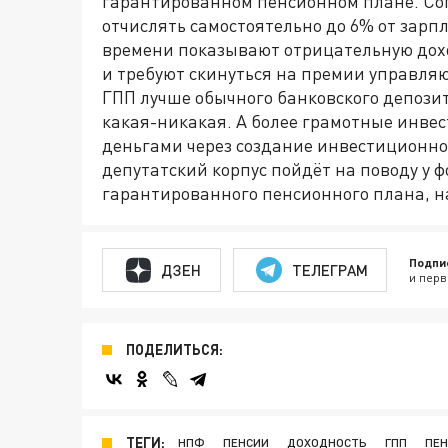
гарантированном пенсионном плане. Со
отчислять самостоятельно до 6% от зарпл
времени показывают отрицательную дохо
и требуют скинуться на премии управляю
ГПП лучше обычного банковского депози
какая-никакая. А более грамотные инвес
деньгами через создание инвестиционног
депутатский корпус пойдёт на поводу у ф
гарантированного пенсионного плана, на
Подпи
ДЗЕН
ТЕЛЕГРАМ
и перв
ПОДЕЛИТЬСЯ:
ТЕГИ:
НПФ
ПЕНСИИ
ДОХОДНОСТЬ
ГПП
ПЕ