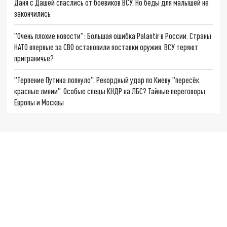
Даня с Дашей спаслись от боевиков ВСУ. Но беды для малышей не
закончились
"Очень плохие новости": Большая ошибка Palantir в России. Страны
НАТО впервые за СВО остановили поставки оружия. ВСУ теряют
приграничье?
"Терпение Путина лопнуло". Рекордный удар по Киеву "пересёк
красные линии". Особые спецы КНДР на ЛБС? Тайные переговоры
Европы и Москвы