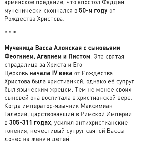
армянское предание, что апостол Фаддей
50-м году
мученически скончался в
от
Рождества Христова.
* * *
Мученица Васса Алонская с сыновьями
Феогнием, Агапием и Пистом
. Эта святая
страдалица за Христа и Его
начала
IV
века
Церковь
от Рождества
Христова была христианкой, однако её супруг
был языческим жрецом. Тем не менее своих
сыновей она воспитала в христианской вере.
Когда император-язычник Максимиан
Галерий, царствовавший в Римской Империи
305-311 годах
в
, усилил антихристианские
гонения, нечестивый супруг святой Вассы
донёс на жену и детей.