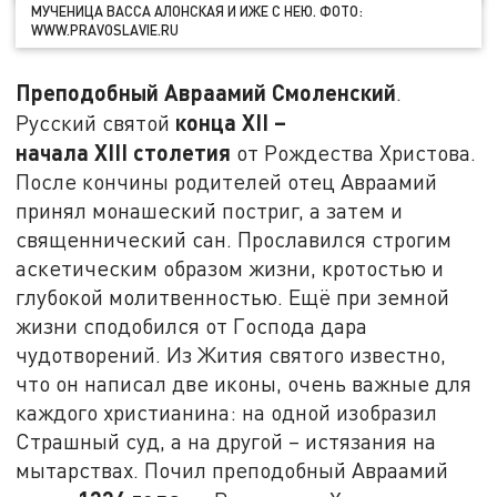
МУЧЕНИЦА ВАССА АЛОНСКАЯ И ИЖЕ С НЕЮ. ФОТО:
WWW.PRAVOSLAVIE.RU
Преподобный Авраамий Смоленский
.
конца
XII
–
Русский святой
начала
XIII
столетия
от Рождества Христова.
После кончины родителей отец Авраамий
принял монашеский постриг, а затем и
священнический сан. Прославился строгим
аскетическим образом жизни, кротостью и
глубокой молитвенностью. Ещё при земной
жизни сподобился от Господа дара
чудотворений. Из Жития святого известно,
что он написал две иконы, очень важные для
каждого христианина: на одной изобразил
Страшный суд, а на другой – истязания на
мытарствах. Почил преподобный Авраамий