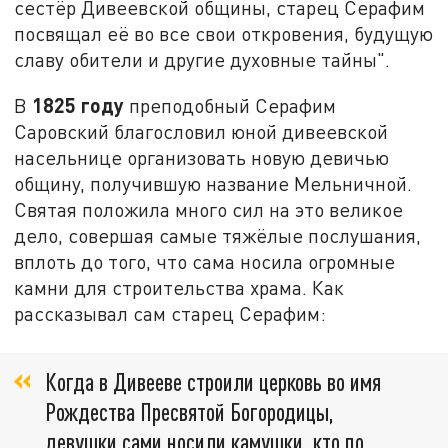
сестёр Дивеевской общины, старец Серафим
посвящал её во все свои откровения, будущую
славу обители и другие духовные тайны".
1825 году
В
преподобный Серафим
Саровский благословил юной дивеевской
насельнице организовать новую девичью
общину, получившую название Мельничной.
Святая положила много сил на это великое
дело, совершая самые тяжёлые послушания,
вплоть до того, что сама носила огромные
камни для строительства храма. Как
рассказывал сам старец Серафим:
Когда в Дивееве строили церковь во имя
Рождества Пресвятой Богородицы,
девушки сами носили камушки, кто по