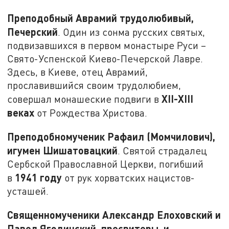
Преподобный Аврамий трудолюбивый,
Печерский
. Один из сонма русских святых,
подвизавшихся в первом монастыре Руси –
Свято-Успенской Киево-Печерской Лавре.
Здесь, в Киеве, отец Аврамий,
прославившийся своим трудолюбием,
XII-XIII
совершал монашеские подвиги в
веках
от Рождества Христова.
Преподобномученик Рафаил (Момчилович),
игумен Шишатовацкий
. Святой страдалец
Сербской Православной Церкви, погибший
1941 году
в
от рук хорватских нацистов-
усташей.
Священномученики Александр Елоховский и
Павел Ягодинский, пресвитеры, и