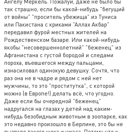
Ангелу Меркель. Пожалуй, даже не было бы
так страшно, если бы какой-нибудь "бегущий
от войны" "проситель убежища" из Туниса
или Пакистана с криками "Аллах Акбар"
передавил фурой местных жителей на
Рождественском базаре. Или какой-нибудь
якобы "несовершеннолетний" "беженец" из
Афганистана с густой бородой и следами
пороха, въевшегося между пальцами,
изнасиловал одинокую девушку. Сочтя, что
раз она не в чадре и рядом с ней нет
мужчины, то это "проститутка", с которой
можно (в Европе!) делать всё, что угодно.
Даже если бы очередной "беженец"
надругался на глазах у детей над каким-
нибудь безобидным животным в зоопарке, как
это недавно произошло в Берлине, это бы не
вызвало такого шока и ужаса. Потому что к