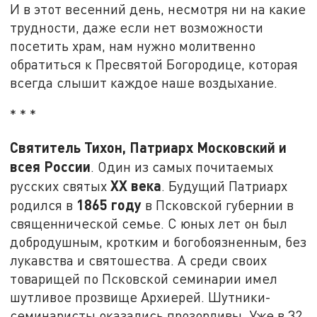
И в этот весенний день, несмотря ни на какие
трудности, даже если нет возможности
посетить храм, нам нужно молитвенно
обратиться к Пресвятой Богородице, которая
всегда слышит каждое наше воздыхание.
* * *
Святитель Тихон, Патриарх Московский и
всея России
. Один из самых почитаемых
XX
века
русских святых
. Будущий Патриарх
1865 году
родился в
в Псковской губернии в
священнической семье. С юных лет он был
добродушным, кротким и богобоязненным, без
лукавства и святошества. А среди своих
товарищей по Псковской семинарии имел
шутливое прозвище Архиерей. Шутники-
семинаристы оказались прозорливы. Уже в 32