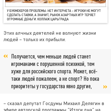
У БУКМЕКЕРОВ ПРОБЛЕМЫ: НЕТ ИНТЕРНЕТА – ИГРОКИ НЕ МОГУТ
СДЕЛАТЬ СТАВКИ, А ЗНАЧИТ, РЫНОК АЗАРТНЫХ ИГР ТЕРЯЕТ
ОГРОМНЫЕ ДЕНЬГИ. КОЛЛАЖ ЦАРЬГРАДА
Этих алчных деятелей не волнуют жизни
людей – только их прибыли.
Получается, чем меньше людей станет
игроманами с порушенной психикой, тем
хуже для российского спорта. Может, всё-
таки людей пожалеем, а не спорт? Но пока
приоритеты у государства явно другие,
– сказал депутат Госдумы Михаил Делягин в
эфире авторской программы "Итоги дна" на