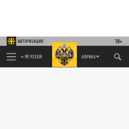
18+
АВТОРИЗАЦИЯ
89.93 EUR
АФРИКА
85.64 BRENT
Подписывайтесь на наши каналы
и первыми узнавайте о главных новостях
и важнейших событиях дня.
ДЗЕН
ТЕЛЕГРАМ
ПОДЕЛИТЬСЯ В СОЦСЕТЯХ: