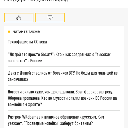
ЧИТАЙТЕ ТАКЖЕ:
Технофашисты XXI века
"Людей это просто бесит!": Кто и как создал миф о "высоких
зарплатах" в России
Даня с Дашей спаслись от боевиков ВСУ. Но беды для малышей не
закончились
Новости сильно хуже, чем докладывали. Враг форсировал реку.
Оборона провалена. Кто по глупости спалил позиции ВС России на
важнейшем фронте?
Разгром Wildberries и циничное обращение к русским, Ким
уезжает: "Последние копейки" заберут британцы?