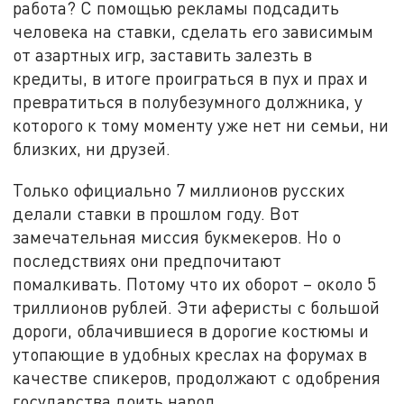
работа? С помощью рекламы подсадить
человека на ставки, сделать его зависимым
от азартных игр, заставить залезть в
кредиты, в итоге проиграться в пух и прах и
превратиться в полубезумного должника, у
которого к тому моменту уже нет ни семьи, ни
близких, ни друзей.
Только официально 7 миллионов русских
делали ставки в прошлом году. Вот
замечательная миссия букмекеров. Но о
последствиях они предпочитают
помалкивать. Потому что их оборот – около 5
триллионов рублей. Эти аферисты с большой
дороги, облачившиеся в дорогие костюмы и
утопающие в удобных креслах на форумах в
качестве спикеров, продолжают с одобрения
государства доить народ.