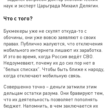
наук и эксперт Царьграда Михаил Делягин.
Что с того?
Букмекеры уже не скулят откуда-то с
обочины, они уже вовсю заявляют о своих
правах. Публично жалуются, что отключения
мобильного интернета лишают их заработка.
И это во время, когда Россия ведёт СВО.
Недоумевают, почему их до сих пор нет в
"белых списках". Чтобы быть ближе к народу,
когда отключают мобильную связь.
Совершенно точно – деньги затмили этим
дельцам остатки разума. Они бравируют тем,
что их деятельность позволяет пополнять
бюджет. Напомнить, в чем заключается их