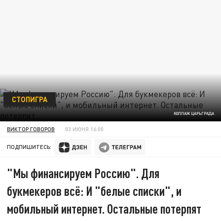
СТОПИГРА
КОЛЛАЖ ЦАРЬГРАДА
ВИКТОР ГОВОРОВ
03 ИЮНЯ 16:00
ПОДПИШИТЕСЬ:
"Мы финансируем Россию". Для
букмекеров всё: И "белые списки", и
мобильный интернет. Остальные потерпят