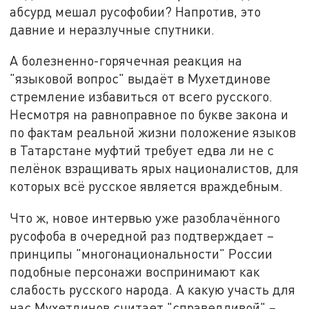
абсурд мешал русофобии? Напротив, это
давние и неразлучные спутники.
А болезненно-горячечная реакция на
"языковой вопрос" выдаёт в Мухетдинове
стремление избавиться от всего русского.
Несмотря на равноправное по букве закона и
по фактам реальной жизни положение языков
в Татарстане муфтий требует едва ли не с
пелёнок взращивать ярых националистов, для
которых всё русское является враждебным.
Что ж, новое интервью уже разоблачённого
русофоба в очередной раз подтверждает –
принципы "многонациональности" России
подобные персонажи воспринимают как
слабость русского народа. А какую участь для
нас Мухетдинов считает "справедливой"
–