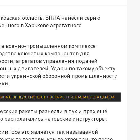
ьковская область. БПЛА нанесли серию
енного в Харькове агрегатного
о в военно-промышленном комплексе
одстве ключевых компонентов для
ости, агрегатов управления подачей
онных двигателей. Удары по такому объекту
ности украинской оборонной промышленности
ики.
АИНА В ОГНЕ//СКРИНШОТ ПОСТА ИЗ ТГ-КАНАЛА ОЛЕГА ЦАРЁВА
усские ракеты разнесли в пух и прах ещё
но располагались натовские инструкторы.
им. Всё это является так называемой
 как-то терпели, как-то отвечали, то после