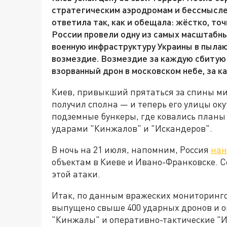
стратегическим аэродромам и бессмысле
ответила так, как и обещала: жёстко, точ
России провели одну из самых масштабны
военную инфраструктуру Украины в пылаю
возмездие. Возмездие за каждую сбитую
взорванный дрон в московском небе, за к
Киев, привыкший прятаться за спины ми
получил сполна — и теперь его улицы ок
подземные бункеры, где ковались план
ударами "Кинжалов" и "Искандеров".
В ночь на 21 июля, напомним, Россия
нан
объектам в Киеве и Ивано-Франковске. 
этой атаки.
Итак, по данным вражеских мониторинго
выпущено свыше 400 ударных дронов и ок
"Кинжалы" и оперативно-тактические "И