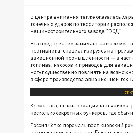
В центре внимания также оказалась Хар
точечных ударов по территории располож
машиностроительного завода "ФЭД".
Это предприятие занимает важное мест
противника, специализируясь на произв
авиационной промышленности — в частн
топлива, насосов и приводов для авиаци
могут существенно повлиять на возмож
в сфере производства авиационной техн
УКР
Кроме того, по информации источников, р
несколько секретных бункеров, где обыч
Россия чётко перемалывает киевский реж
накопленной усталостью. Если мы до этого