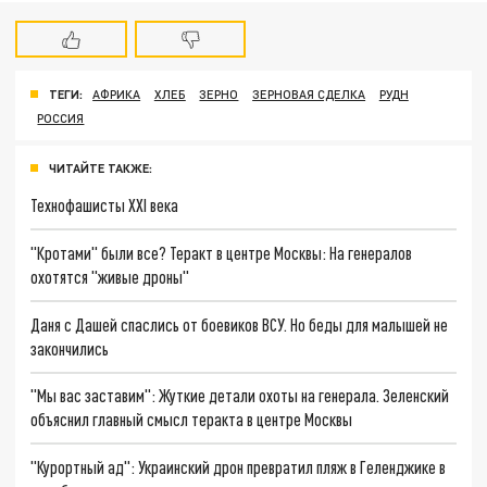
ТЕГИ:
АФРИКА
ХЛЕБ
ЗЕРНО
ЗЕРНОВАЯ СДЕЛКА
РУДН
РОССИЯ
ЧИТАЙТЕ ТАКЖЕ:
Технофашисты XXI века
"Кротами" были все? Теракт в центре Москвы: На генералов
охотятся "живые дроны"
Даня с Дашей спаслись от боевиков ВСУ. Но беды для малышей не
закончились
"Мы вас заставим": Жуткие детали охоты на генерала. Зеленский
объяснил главный смысл теракта в центре Москвы
"Курортный ад": Украинский дрон превратил пляж в Геленджике в