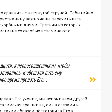
но сравнить с натянутой струной. Событийно
христианину важно чаще перечитывать
 скорбными днями. Третьим из которых
ристиане со скорбью вспоминают о
адцати, к первосвященникам, чтобы
радовались, и обещали дать ему
ное время предать Его...
 предал Его ученик, мы вспоминаем другой
русалимская грешница, омыв слезами и
, таким образом подготовила Его к