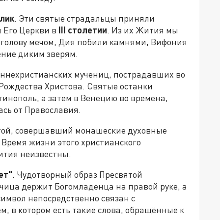
алик
. Эти святые страдальцы приняли
и Его Церкви в
III
столетии
. Из их Жития мы
 голову мечом, Дия побили камнями, Вифония
ение диким зверям.
раннехристианских мучениц, пострадавших во
 Рождества Христова. Святые останки
инополь, а затем в Венецию во времена,
ась от Православия.
той, совершавший монашеские духовные
 Время жизни этого христианского
ития неизвестны.
ет"
. Чудотворный образ Пресвятой
чица держит Богомладенца на правой руке, а
 символ непосредственно связан с
 в котором есть такие слова, обращённые к