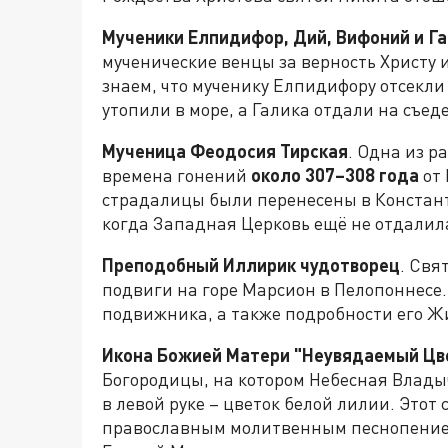
Мученики Елпидифор, Дий, Вифоний и Г
мученические венцы за верность Христу 
знаем, что мученику Елпидифору отсекли
утопили в море, а Галика отдали на съед
Мученица Феодосия Тирская
. Одна из 
времена гонений
около 307–308 года
от
страдалицы были перенесены в Констант
когда Западная Церковь ещё не отдалил
Преподобный Иллирик чудотворец
. Свя
подвиги на горе Марсион в Пелопоннесе.
подвижника, а также подробности его Ж
Икона Божией Матери "Неувядаемый Цв
Богородицы, на котором Небесная Влады
в левой руке – цветок белой лилии. Этот
православным молитвенным песнопением,