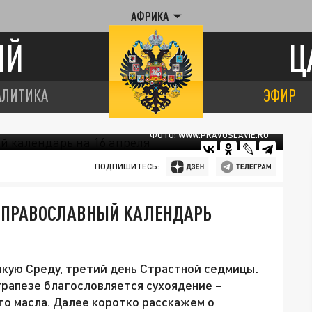
АФРИКА
ИЙ
Ц
АЛИТИКА
ЭФИР
ФОТО: WWW.PRAVOSLAVIE.RU
ПОДПИШИТЕСЬ:
. ПРАВОСЛАВНЫЙ КАЛЕНДАРЬ
икую Среду, третий день Страстной седмицы.
трапезе благословляется сухоядение –
го масла. Далее коротко расскажем о