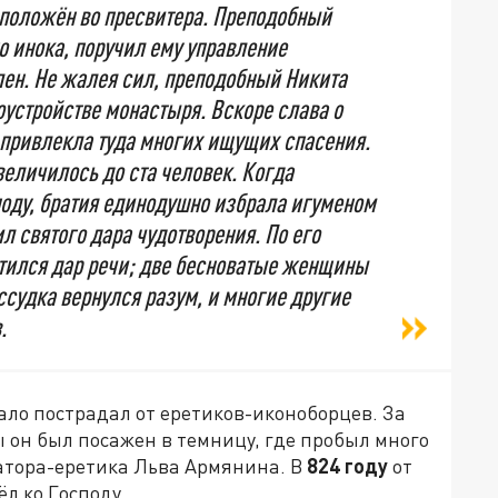
оположён во пресвитера. Преподобный
 инока, поручил ему управление
лен. Не жалея сил, преподобный Никита
оустройстве монастыря. Вскоре слава о
привлекла туда многих ищущих спасения.
величилось до ста человек. Когда
оду, братия единодушно избрала игуменом
л святого дара чудотворения. По его
атился дар речи; две бесноватые женщины
судка вернулся разум, и многие другие
.
ло пострадал от еретиков-иконоборцев. За
 он был посажен в темницу, где пробыл много
ратора-еретика Льва Армянина. В
824 году
от
л ко Господу.