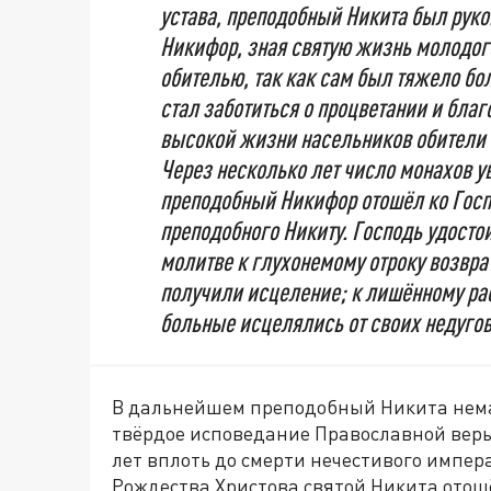
устава, преподобный Никита был рук
Никифор, зная святую жизнь молодого
обителью, так как сам был тяжело бо
стал заботиться о процветании и благ
высокой жизни насельников обители 
Через несколько лет число монахов у
преподобный Никифор отошёл ко Госп
преподобного Никиту. Господь удостои
молитве к глухонемому отроку возвр
получили исцеление; к лишённому рас
больные исцелялись от своих недугов
В дальнейшем преподобный Никита нема
твёрдое исповедание Православной веры
лет вплоть до смерти нечестивого импе
Рождества Христова святой Никита отошё