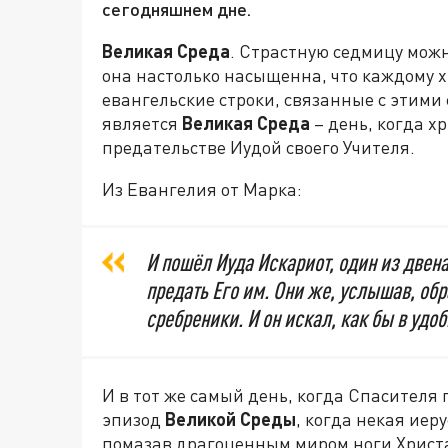
сегодняшнем дне.
Великая Среда
. Страстную седмицу мож
она настолько насыщенна, что каждому 
евангельские строки, связанные с этими
является
Великая Среда
– день, когда х
предательстве Иудой своего Учителя.
Из Евангелия от Марка:
И пошёл Иуда Искариот, один из двен
предать Его им. Они же, услышав, об
сребреники. И он искал, как бы в удоб
И в тот же самый день, когда Спасителя
эпизод
Великой Среды
, когда некая ие
помазав драгоценным миром ноги Христа