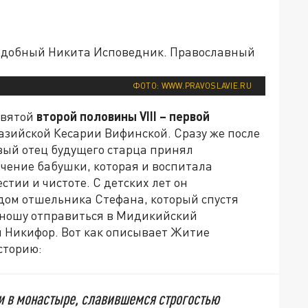
ФОТО: WWW.PRAVOSLAVIE.RU
 святой
второй половины
VIII
– первой
азийской Кесарии Вифинской. Сразу же после
вый отец будущего старца принял
чение бабушки, которая и воспитала
тии и чистоте. С детских лет он
дом отшельника Стефана, который спустя
юношу отправиться в Мидикийский
й Никифор. Вот как описывает Житие
сторию:
и в монастыре, славившемся строгостью