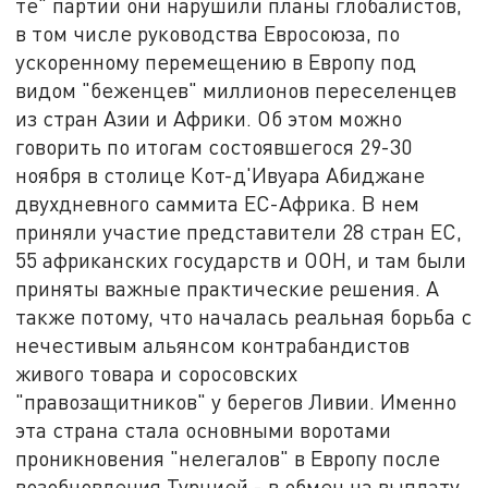
те" партии они нарушили планы глобалистов,
в том числе руководства Евросоюза, по
ускоренному перемещению в Европу под
видом "беженцев" миллионов переселенцев
из стран Азии и Африки. Об этом можно
говорить по итогам состоявшегося 29-30
ноября в столице Кот-д'Ивуара Абиджане
двухдневного саммита ЕС-Африка. В нем
приняли участие представители 28 стран ЕС,
55 африканских государств и ООН, и там были
приняты важные практические решения. А
также потому, что началась реальная борьба с
нечестивым альянсом контрабандистов
живого товара и соросовских
"правозащитников" у берегов Ливии. Именно
эта страна стала основными воротами
проникновения "нелегалов" в Европу после
возобновления Турцией - в обмен на выплату