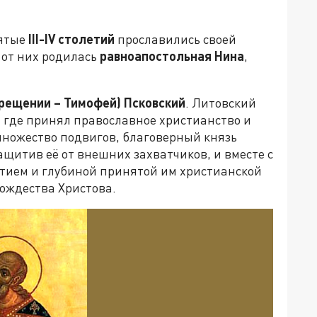
вятые
III-
IV
столетий
прославились своей
 от них родилась
равноапостольная Нина
,
Крещении – Тимофей) Псковский
. Литовский
 где принял православное христианство и
ножество подвигов, благоверный князь
ащитив её от внешних захватчиков, и вместе с
тием и глубиной принятой им христианской
ождества Христова.