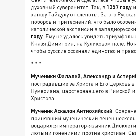
духовный суверенитет. Так, в
1357 году
и
ханшу Тайдулу от слепоты. За это Русск
поборов и притеснений, что было особе
католической экспансии в западнорусск
году
. Ему не удалось увидеть триумфаль
Князя Димитрия, на Куликовом поле. Но 
чтобы русские осознали единство и право
* * *
Мученики Фалалей, Александр и Астери
пострадавшие за Христа и Его Церковь 
Нумериана, царствовавшего в Римской 
Христова.
Мученик Аскалон Антиохийский
. Соврем
принявший мученический венец нескольк
воцарился император-язычник Диоклети
лютыми гонениями против христиан. Св