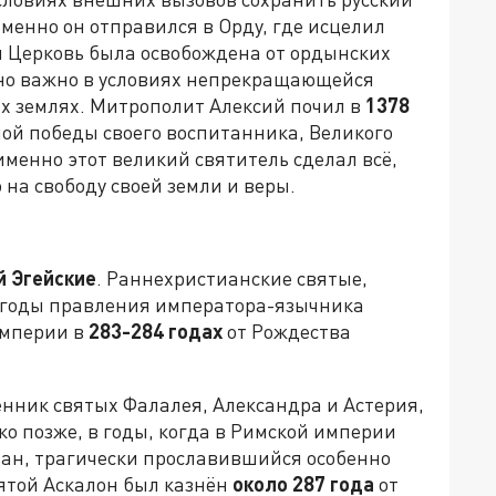
менно он отправился в Орду, где исцелил
ая Церковь была освобождена от ордынских
нно важно в условиях непрекращающейся
их землях. Митрополит Алексий почил в
1378
ной победы своего воспитанника, Великого
именно этот великий святитель сделал всё,
 на свободу своей земли и веры.
й Эгейские
. Раннехристианские святые,
в годы правления императора-язычника
империи в
283-284 годах
от Рождества
енник святых Фалалея, Александра и Астерия,
о позже, в годы, когда в Римской империи
ан, трагически прославившийся особенно
ятой Аскалон был казнён
около 287 года
от