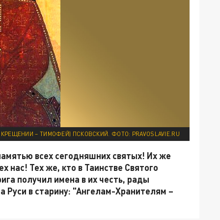
КРЕЩЕНИИ – ТИМОФЕЙ) ПСКОВСКИЙ. ФОТО: PRAVOSLAVIE.RU
памятью всех сегодняшних святых! Их же
х нас! Тех же, кто в Таинстве Святого
ига получил имена в их честь, рады
а Руси в старину: "Ангелам-Хранителям –