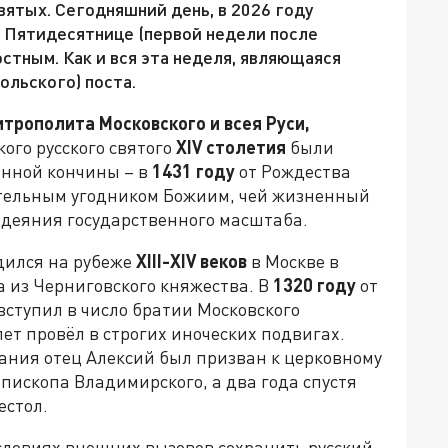
вятых. Сегодняшний день, в 2026 году
 Пятидесятнице (первой недели после
остным. Как и вся эта неделя, являющаяся
ольского) поста.
трополита Московского и всея Руси,
кого русского святого
XIV
столетия
были
енной кончины – в
1431 году
от Рождества
ительным угодником Божиим, чей жизненный
 деяния государственного масштаба.
дился на рубеже
XIII-XIV веков
в Москве в
 из Черниговского княжества. В
1320 году
от
ступил в число братии Московского
лет провёл в строгих иноческих подвигах.
ания отец Алексий был призван к церковному
епископа Владимирского, а два года спустя
естол.
условиях внешних вызовов сохранить русский