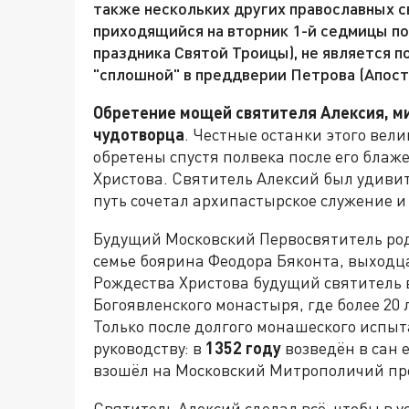
также нескольких других православных с
приходящийся на вторник 1-й седмицы по
праздника Святой Троицы), не является п
"сплошной" в преддверии Петрова (Апост
Обретение мощей святителя Алексия, ми
чудотворца
. Честные останки этого вели
обретены спустя полвека после его блаж
Христова. Святитель Алексий был удив
путь сочетал архипастырское служение и
Будущий Московский Первосвятитель ро
семье боярина Феодора Бяконта, выходца
Рождества Христова будущий святитель в
Богоявленского монастыря, где более 20 
Только после долгого монашеского испыт
руководству: в
1352 году
возведён в сан 
взошёл на Московский Митрополичий пр
Святитель Алексий сделал всё, чтобы в 