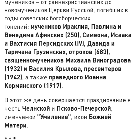
мучеников – от раннехристианских до
новомучеников Церкви Русской, погибших в
годы советских богоборческих
мучеников Ираклия, Павлина и
гонений:
Венедима Афинских (250), Симеона, Исаака
и Вахтисия Персидских (IV), Давида и
Таричана Грузинских, отроков (683),
священномучеников Михаила Виноградова
(1932) и Василия Крылова, пресвитеров
(1942)
праведного Иоанна
, а также
Кормянского (1917)
.
В этот же день совершается празднование в
Челнской
Псково-Печерской
честь
и
,
"Умиление"
Божией
именуемой
, икон
Матери
.
* * *