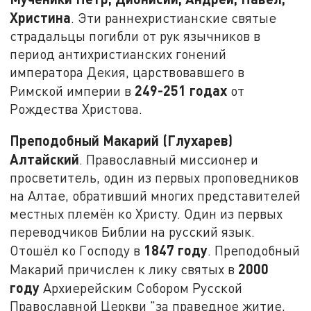
Христина
. Эти раннехристианские святые
страдальцы погибли от рук язычников в
период антихристианских гонений
императора Декия, царствовавшего в
249-251 годах
Римской империи в
от
Рождества Христова.
Преподобный Макарий (Глухарев)
Алтайский
. Православный миссионер и
просветитель, один из первых проповедников
на Алтае, обративший многих представителей
местных племён ко Христу. Один из первых
переводчиков Библии на русский язык.
1847 году
Отошёл ко Господу в
. Преподобный
2000
Макарий причислен к лику святых в
году
Архиерейским Собором Русской
Православной Церкви "за праведное житие,