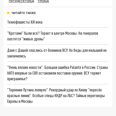
ПЯТИДЕСЯТНИЦА
ТРОИЦА
ЧИТАЙТЕ ТАКЖЕ:
Технофашисты XXI века
"Кротами" были все? Теракт в центре Москвы: На генералов
охотятся "живые дроны"
Даня с Дашей спаслись от боевиков ВСУ. Но беды для малышей не
закончились
"Очень плохие новости": Большая ошибка Palantir в России. Страны
НАТО впервые за СВО остановили поставки оружия. ВСУ теряют
приграничье?
"Терпение Путина лопнуло". Рекордный удар по Киеву "пересёк
красные линии". Особые спецы КНДР на ЛБС? Тайные переговоры
Европы и Москвы