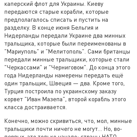
каперский флот для Украины. Киеву
передаются старые корабли, которые
предполагалось списать и пустить на
разделку. В конце июня Бельгия и
Нидерланды передали Украине два минных
тральщика, которые были переименованы в
"Мариуполь" и "Мелитополь". Сами британцы
передали минные тральщики, которые стали
"Черкассами" и "Черниговом". До конца этого
года Нидерланды намерены передать ещё
один тральщик, Швеция — два. Кроме того,
Турция построила по украинскому заказу
корвет "Иван Мазепа", второй корабль этого
класса достраивается.
Конечно, можно скривиться, что, мол, минные
тральщики почти ничего не могут... Но, во-
первых, это только начало: страны НАТО